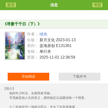
首页
信息
书页
《
寻妻千千日（下）
》
作者：
绿光
出版：
新月文化 2023-01-13
系列：
蓝海原创 E131301
专辑：
单行本
更新：
2025-11-01 12:36:59
开始阅读
下载本书
【简介】
他的年少时光，全都用来寻她，
寻觅她是他人生的意义，拥有她足以温暖他每一个雨夜。
十二年前经历一场政治恶斗，失去了好友跟健康，