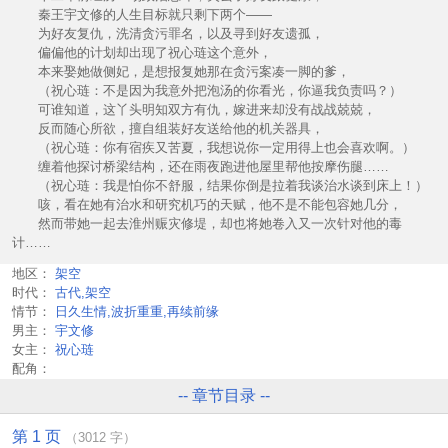
秦王宇文修的人生目标就只剩下两个——
为好友复仇，洗清贪污罪名，以及寻到好友遗孤，
偏偏他的计划却出现了祝心琏这个意外，
本来娶她做侧妃，是想报复她那在贪污案凑一脚的爹，
（祝心琏：不是因为我意外把泡汤的你看光，你逼我负责吗？）
可谁知道，这丫头明知双方有仇，嫁进来却没有战战兢兢，
反而随心所欲，擅自组装好友送给他的机关器具，
（祝心琏：你有宿疾又苦夏，我想说你一定用得上也会喜欢啊。）
缠着他探讨桥梁结构，还在雨夜跑进他屋里帮他按摩伤腿……
（祝心琏：我是怕你不舒服，结果你倒是拉着我谈治水谈到床上！）
咳，看在她有治水和研究机巧的天赋，他不是不能包容她几分，
然而带她一起去淮州赈灾修堤，却也将她卷入又一次针对他的毒
计……
地区：
架空
时代：
古代,架空
情节：
日久生情,波折重重,再续前缘
男主：
宇文修
女主：
祝心琏
配角：
-- 章节目录 --
第 1 页
（3012 字）