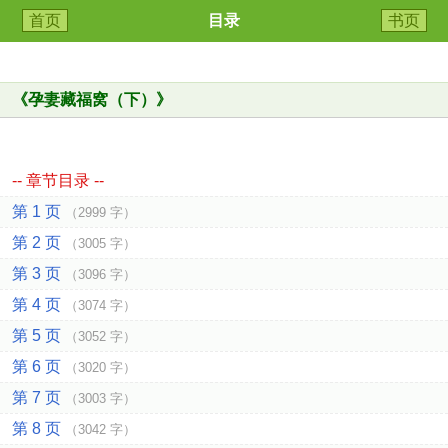
首页
目录
书页
《
孕妻藏福窝（下）
》
-- 章节目录 --
第 1 页
（2999 字）
第 2 页
（3005 字）
第 3 页
（3096 字）
第 4 页
（3074 字）
第 5 页
（3052 字）
第 6 页
（3020 字）
第 7 页
（3003 字）
第 8 页
（3042 字）