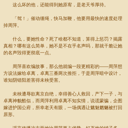
这么坏的他，还能得到她原宥，是老天爷厚待。
「驾！」催动缰绳，快马加鞭，他要用最快的速度处理
掉周萍。
什么，要她性命？死了啥都不知道，算得上惩罚？揭露
真相？哪有这么简单，她不是不在乎名声吗，那就干脆让她
的名声毁得更彻底一点。
周萍喜欢编故事，那么他就编一段更精彩的——周萍想
方设法嫁给卓离，卓离三番两次推拒，于是周萍暗中设计，
谁知阴错阳差害得未秧受害。
未秧遭辱欲离京自绝，幸得善心人救回，产下一子，与
卓离神貌酷似，而周萍利用卓离不知实情，说谎蒙骗，企图
嫁进护国公府，所幸老天有眼，一场偶遇让魑魅魍魉被打回
原形。