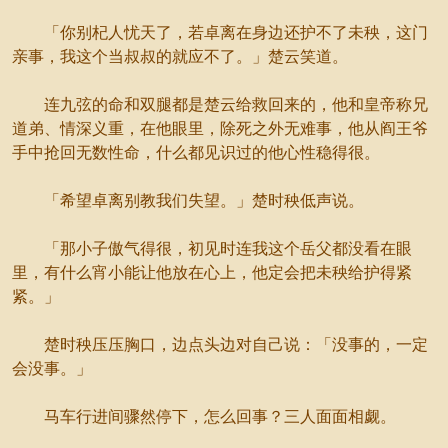
「你别杞人忧天了，若卓离在身边还护不了未秧，这门
亲事，我这个当叔叔的就应不了。」楚云笑道。
连九弦的命和双腿都是楚云给救回来的，他和皇帝称兄
道弟、情深义重，在他眼里，除死之外无难事，他从阎王爷
手中抢回无数性命，什么都见识过的他心性稳得很。
「希望卓离别教我们失望。」楚时秧低声说。
「那小子傲气得很，初见时连我这个岳父都没看在眼
里，有什么宵小能让他放在心上，他定会把未秧给护得紧
紧。」
楚时秧压压胸口，边点头边对自己说：「没事的，一定
会没事。」
马车行进间骤然停下，怎么回事？三人面面相觑。