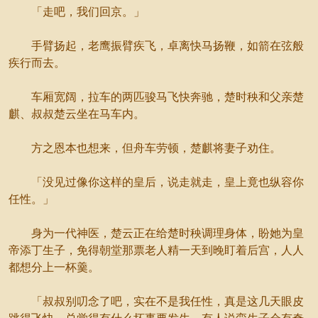
「走吧，我们回京。」
手臂扬起，老鹰振臂疾飞，卓离快马扬鞭，如箭在弦般
疾行而去。
车厢宽阔，拉车的两匹骏马飞快奔驰，楚时秧和父亲楚
麒、叔叔楚云坐在马车内。
方之恩本也想来，但舟车劳顿，楚麒将妻子劝住。
「没见过像你这样的皇后，说走就走，皇上竟也纵容你
任性。」
身为一代神医，楚云正在给楚时秧调理身体，盼她为皇
帝添丁生子，免得朝堂那票老人精一天到晚盯着后宫，人人
都想分上一杯羹。
「叔叔别叨念了吧，实在不是我任性，真是这几天眼皮