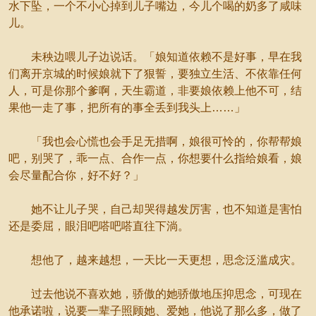
水下坠，一个不小心掉到儿子嘴边，今儿个喝的奶多了咸味
儿。
未秧边喂儿子边说话。「娘知道依赖不是好事，早在我
们离开京城的时候娘就下了狠誓，要独立生活、不依靠任何
人，可是你那个爹啊，天生霸道，非要娘依赖上他不可，结
果他一走了事，把所有的事全丢到我头上……」
「我也会心慌也会手足无措啊，娘很可怜的，你帮帮娘
吧，别哭了，乖一点、合作一点，你想要什么指给娘看，娘
会尽量配合你，好不好？」
她不让儿子哭，自己却哭得越发厉害，也不知道是害怕
还是委屈，眼泪吧嗒吧嗒直往下淌。
想他了，越来越想，一天比一天更想，思念泛滥成灾。
过去他说不喜欢她，骄傲的她骄傲地压抑思念，可现在
他承诺啦，说要一辈子照顾她、爱她，他说了那么多，做了