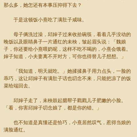
那么多，她怎还有本事压抑得下去？
于是这顿饭小熹吃了满肚子咸味。
母子俩洗过澡，邱婶子过来收拾碗筷，看着几乎没动的
晚饭以及眼睛鼻子一片通红的未秧，皱起眉头说：「魏娘
子，你还要给小熹喂奶呢，这样不吃不喝的，小熹会饿着。
婶子知道，小夫妻离不开对方，可你也得替儿子想想。」
「我知道，明天就吃。」她揉揉鼻子用力点头，一脸的
乖巧，这让邱婶子有满肚子话也叨念不来，只能把凉了的饭
菜给端回去。
邱婶子走了，未秧鼓起腮帮子戳戳儿子肥嫩的小脸。
「看，你害邱婶子叨念娘了，都是你的错。」
也不知道是真懂还是恰巧，小熹居然叹气，惹得当娘的
满脸通红。