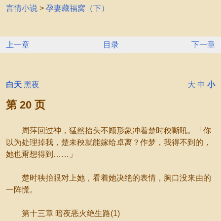
言情小说
>
孕妻藏福窝（下）
上一章
目录
下一章
白天
黑夜
大
中
小
第 20 页
周萍回过神，猛然抬头不顾形象冲着楚时秧嘶吼。「你
以为处理掉我，楚未秧就能嫁给卓离？作梦，我得不到的，
她也甭想得到……」
楚时秧抬眼对上她，看着她决绝的表情，胸口没来由的
一阵慌。
第十三章 暗夜恶火绝生路(1)