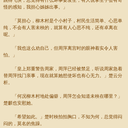
跳得飞快，总觉得有什么坏事要发生，有人说挛生子会有奇
怪的感知，我担心姊姊出事。」
「莫担心，柳木村是个小村子，村民生活简单、心思单
纯，不会有人害未秧的，就算有人心思不纯，还有卓离在
呢。」
「我也这么劝自己，但周萍离宫时的眼神着实令人害
怕。」
「皇上郑重警告周家，周萍已经被禁足，听说周家急着
替周萍找门亲事，现在就算她想使坏也有心无力。」楚云分
析。
「何况柳木村地处偏僻，周萍怎会知道未秧在哪里？」
楚麒也安慰她。
「希望如此。」楚时秧拍拍胸口，不知为何，总觉得闷
闷的，莫名的焦躁。