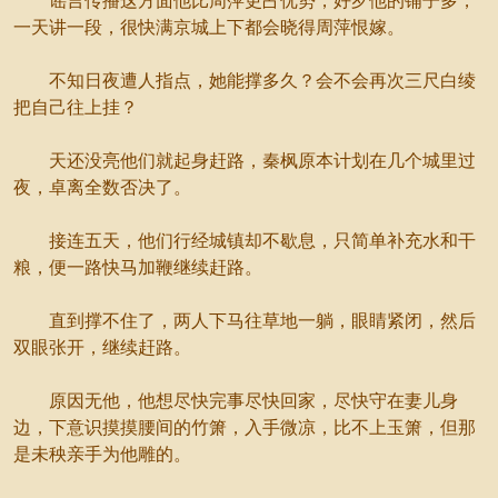
谣言传播这方面他比周萍更占优势，好歹他的铺子多，
一天讲一段，很快满京城上下都会晓得周萍恨嫁。
不知日夜遭人指点，她能撑多久？会不会再次三尺白绫
把自己往上挂？
天还没亮他们就起身赶路，秦枫原本计划在几个城里过
夜，卓离全数否决了。
接连五天，他们行经城镇却不歇息，只简单补充水和干
粮，便一路快马加鞭继续赶路。
直到撑不住了，两人下马往草地一躺，眼睛紧闭，然后
双眼张开，继续赶路。
原因无他，他想尽快完事尽快回家，尽快守在妻儿身
边，下意识摸摸腰间的竹箫，入手微凉，比不上玉箫，但那
是未秧亲手为他雕的。