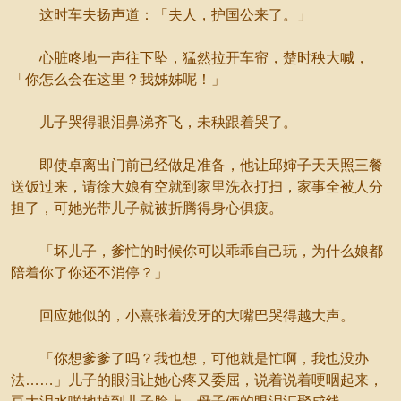
这时车夫扬声道：「夫人，护国公来了。」
心脏咚地一声往下坠，猛然拉开车帘，楚时秧大喊，
「你怎么会在这里？我姊姊呢！」
儿子哭得眼泪鼻涕齐飞，未秧跟着哭了。
即使卓离出门前已经做足准备，他让邱婶子天天照三餐
送饭过来，请徐大娘有空就到家里洗衣打扫，家事全被人分
担了，可她光带儿子就被折腾得身心俱疲。
「坏儿子，爹忙的时候你可以乖乖自己玩，为什么娘都
陪着你了你还不消停？」
回应她似的，小熹张着没牙的大嘴巴哭得越大声。
「你想爹爹了吗？我也想，可他就是忙啊，我也没办
法……」儿子的眼泪让她心疼又委屈，说着说着哽咽起来，