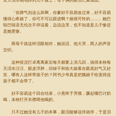
豆大泪水啪地掉到儿子脸上，母子俩的眼泪汇聚成线。
「你脾气别这么坏啊，你爹好不容易改过来，好不容易
懂得心疼娘了，你可不可以跟进啊？娘很可怜的……」她巴
啦巴啦语无伦次不停说着，边说边哭，也不知道是儿子惨还
是她更惨。
两母子就这样泪眼相对，她说话、他大哭，两人的声音
交织。
这种状况打卓离离家后每天都要上演几回，搞得未秧每
天泪水汪汪、眼皮浮肿，邱婶子和徐大娘看在眼底好气又好
笑，哪有人这样带孩子的？阿书少爷真是把魏娘子给宠得连
孩子都不会带了。
好不容易这个回合结束，小熹终于哭饿，蹶起嘴巴讨奶
喝，未秧打开衣襟喂他喝奶。
只不过她没有儿子的本事，眼泪能够说停就停，于是泪