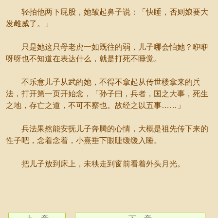
轻拍他两下屁股，她皱起鼻子说：「快睡，否则娘要大
发雌威了。」
只是她这只母老虎一如既往的弱，儿子哪会怕她？咿咿
呀呀也不知道在表达什么，就是打死不睡觉。
不乐意儿子从武的她，不得不拿起从传世楼拿来的兵
法，打开第一页开始念，「孙子曰，兵者，国之大事，死生
之地，存亡之道，不可不察也。故经之以五事……」
兵法果然能安抚儿子奔腾的心情，大概是祖先传下来的
性子吧，念着念着，小熹垂下眼睫缓缓入睡。
把儿子放到床上，未秧走到窗前看着外头月光。