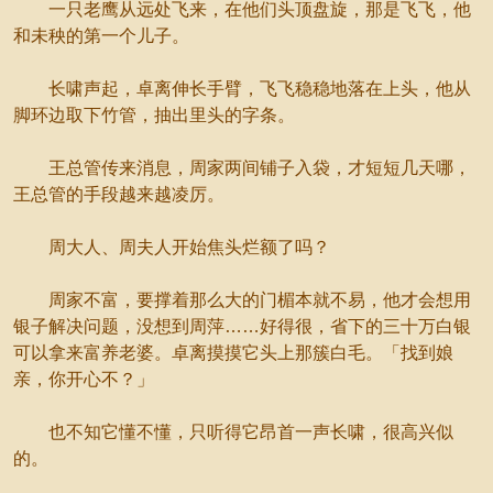
一只老鹰从远处飞来，在他们头顶盘旋，那是飞飞，他
和未秧的第一个儿子。
长啸声起，卓离伸长手臂，飞飞稳稳地落在上头，他从
脚环边取下竹管，抽出里头的字条。
王总管传来消息，周家两间铺子入袋，才短短几天哪，
王总管的手段越来越凌厉。
周大人、周夫人开始焦头烂额了吗？
周家不富，要撑着那么大的门楣本就不易，他才会想用
银子解决问题，没想到周萍……好得很，省下的三十万白银
可以拿来富养老婆。卓离摸摸它头上那簇白毛。「找到娘
亲，你开心不？」
也不知它懂不懂，只听得它昂首一声长啸，很高兴似
的。