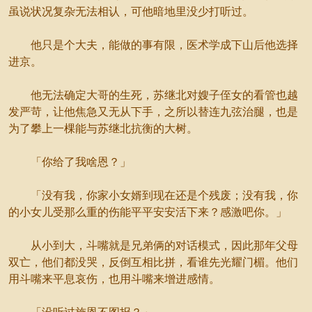
虽说状况复杂无法相认，可他暗地里没少打听过。
他只是个大夫，能做的事有限，医术学成下山后他选择
进京。
他无法确定大哥的生死，苏继北对嫂子侄女的看管也越
发严苛，让他焦急又无从下手，之所以替连九弦治腿，也是
为了攀上一棵能与苏继北抗衡的大树。
「你给了我啥恩？」
「没有我，你家小女婿到现在还是个残废；没有我，你
的小女儿受那么重的伤能平平安安活下来？感激吧你。」
从小到大，斗嘴就是兄弟俩的对话模式，因此那年父母
双亡，他们都没哭，反倒互相比拼，看谁先光耀门楣。他们
用斗嘴来平息哀伤，也用斗嘴来增进感情。