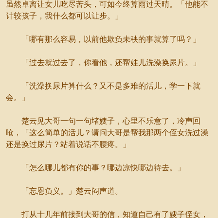
虽然卓离让女儿吃尽苦头，可如今终算雨过天晴。「他能不
计较孩子，我什么都可以让步。」
「哪有那么容易，以前他欺负未秧的事就算了吗？」
「过去就过去了，你看他，还帮娃儿洗澡换尿片。」
「洗澡换尿片算什么？又不是多难的活儿，学一下就
会。」
楚云见大哥一句一句堵嫂子，心里不乐意了，冷声回
呛，「这么简单的活儿？请问大哥是帮我那两个侄女洗过澡
还是换过尿片？站着说话不腰疼。」
「怎么哪儿都有你的事？哪边凉快哪边待去。」
「忘恩负义。」楚云闷声道。
打从十几年前接到大哥的信，知道自己有了嫂子侄女，