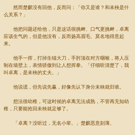
然而楚麒没有回他，反而问：「你又是谁？和未秧是什
么关系？」
他把问题还给他，只是这话很挑衅、口气更挑衅，卓离
应该生气的，但是他没有，反而扬高眉毛、莫名地得意起
来。
他手一挥，打掉生锚大刀，手肘顶在对方咽喉，将人压
制在墙壁上，表情骄傲到让人想挥拳。「仔细听清楚了，我
叫卓离，是未秧的丈夫。」
他说谎，但先说先赢，好像先认下身分未秧就归谁。
想法很幼稚，可这时候的卓离无法成熟，不管再无知幼
稚，只要能抢回未秧就足够了。
「卓离？没听过，无名小辈。」楚麒恶意刻薄。