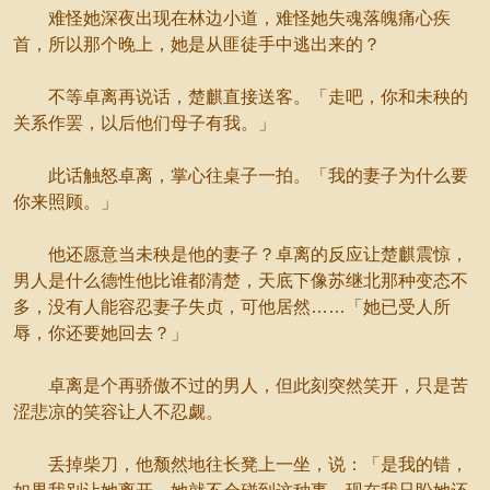
难怪她深夜出现在林边小道，难怪她失魂落魄痛心疾
首，所以那个晚上，她是从匪徒手中逃出来的？
不等卓离再说话，楚麒直接送客。「走吧，你和未秧的
关系作罢，以后他们母子有我。」
此话触怒卓离，掌心往桌子一拍。「我的妻子为什么要
你来照顾。」
他还愿意当未秧是他的妻子？卓离的反应让楚麒震惊，
男人是什么德性他比谁都清楚，天底下像苏继北那种变态不
多，没有人能容忍妻子失贞，可他居然……「她已受人所
辱，你还要她回去？」
卓离是个再骄傲不过的男人，但此刻突然笑开，只是苦
涩悲凉的笑容让人不忍觑。
丢掉柴刀，他颓然地往长凳上一坐，说：「是我的错，