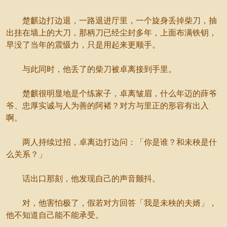
楚麒边打边退，一路退进厅里，一个旋身丢掉柴刀，抽
出挂在墙上的大刀，那柄刀已经尘封多年，上面布满铁钥，
早没了当年的震慑力，只是用起来更顺手。
与此同时，他丢了的柴刀被卓离接到手里。
楚麒很明显地是个练家子，卓离皱眉，什么年迈的薛爷
爷、忠厚实诚与人为善的阿褚？对方与里正的形容有出入
啊。
两人持续过招，卓离边打边问：「你是谁？和未秧是什
么关系？」
话出口那刻，他发现自己的声音颤抖。
对，他害怕极了，假若对方回答「我是未秧的夫婿」，
他不知道自己能不能承受。