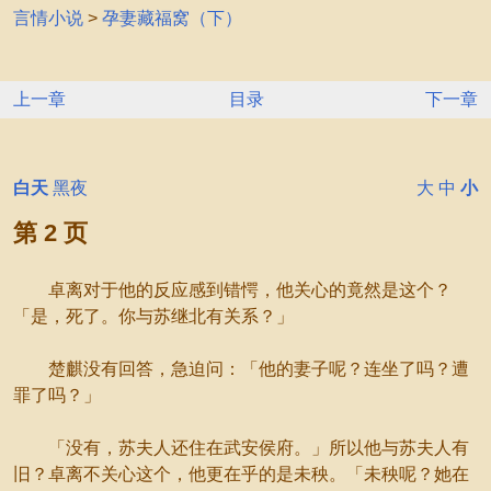
言情小说
>
孕妻藏福窝（下）
上一章
目录
下一章
白天
黑夜
大
中
小
第 2 页
卓离对于他的反应感到错愕，他关心的竟然是这个？
「是，死了。你与苏继北有关系？」
楚麒没有回答，急迫问：「他的妻子呢？连坐了吗？遭
罪了吗？」
「没有，苏夫人还住在武安侯府。」所以他与苏夫人有
旧？卓离不关心这个，他更在乎的是未秧。「未秧呢？她在