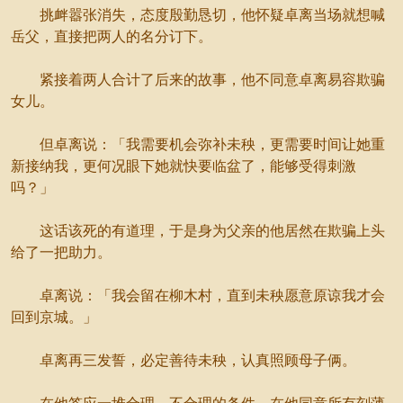
挑衅嚣张消失，态度殷勤恳切，他怀疑卓离当场就想喊
岳父，直接把两人的名分订下。
紧接着两人合计了后来的故事，他不同意卓离易容欺骗
女儿。
但卓离说：「我需要机会弥补未秧，更需要时间让她重
新接纳我，更何况眼下她就快要临盆了，能够受得刺激
吗？」
这话该死的有道理，于是身为父亲的他居然在欺骗上头
给了一把助力。
卓离说：「我会留在柳木村，直到未秧愿意原谅我才会
回到京城。」
卓离再三发誓，必定善待未秧，认真照顾母子俩。