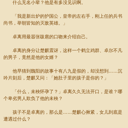
什么无名小辈？他是有多没见识啊。
「我是新出炉的护国公，皇帝的左右手，刚上任的兵书
尚书，举朝皆知的灭敌英雄。」
卓离用最嚣张跋扈的口吻来介绍自己。
卓离的身分让楚麒震讶，这样一个鹤立鸡群、卓尔不凡
的男子，竟然是他的女婿？
他早猜到魏阳的故事十有八九是假的，却没想到……沉
吟片刻后，楚麒又问：「她肚子里的孩子是你的？」
「什么，未秧怀孕了？」卓离久久无法开口，是谁？哪
个卑劣男人欺负了他的未秧？
孩子不是卓离的，那么是……楚麒心揪紧，女儿到底是
遭遇过什么？