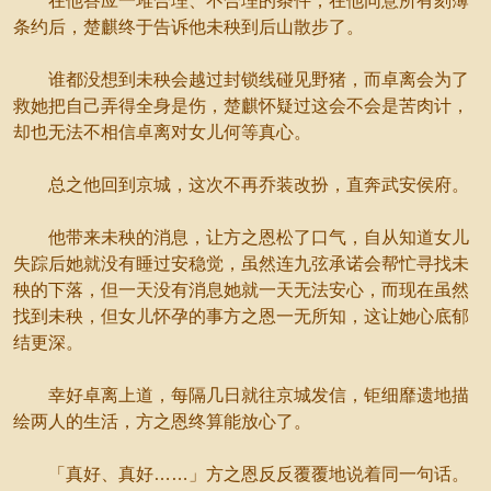
在他答应一堆合理、不合理的条件，在他同意所有刻薄
条约后，楚麒终于告诉他未秧到后山散步了。
谁都没想到未秧会越过封锁线碰见野猪，而卓离会为了
救她把自己弄得全身是伤，楚麒怀疑过这会不会是苦肉计，
却也无法不相信卓离对女儿何等真心。
总之他回到京城，这次不再乔装改扮，直奔武安侯府。
他带来未秧的消息，让方之恩松了口气，自从知道女儿
失踪后她就没有睡过安稳觉，虽然连九弦承诺会帮忙寻找未
秧的下落，但一天没有消息她就一天无法安心，而现在虽然
找到未秧，但女儿怀孕的事方之恩一无所知，这让她心底郁
结更深。
幸好卓离上道，每隔几日就往京城发信，钜细靡遗地描
绘两人的生活，方之恩终算能放心了。
「真好、真好……」方之恩反反覆覆地说着同一句话。