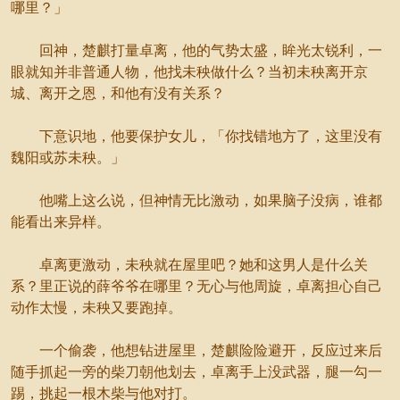
哪里？」
回神，楚麒打量卓离，他的气势太盛，眸光太锐利，一
眼就知并非普通人物，他找未秧做什么？当初未秧离开京
城、离开之恩，和他有没有关系？
下意识地，他要保护女儿，「你找错地方了，这里没有
魏阳或苏未秧。」
他嘴上这么说，但神情无比激动，如果脑子没病，谁都
能看出来异样。
卓离更激动，未秧就在屋里吧？她和这男人是什么关
系？里正说的薛爷爷在哪里？无心与他周旋，卓离担心自己
动作太慢，未秧又要跑掉。
一个偷袭，他想钻进屋里，楚麒险险避开，反应过来后
随手抓起一旁的柴刀朝他划去，卓离手上没武器，腿一勾一
踢，挑起一根木柴与他对打。