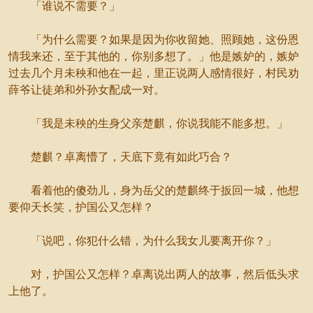
「谁说不需要？」
「为什么需要？如果是因为你收留她、照顾她，这份恩
情我来还，至于其他的，你别多想了。」他是嫉妒的，嫉妒
过去几个月未秧和他在一起，里正说两人感情很好，村民劝
薛爷让徒弟和外孙女配成一对。
「我是未秧的生身父亲楚麒，你说我能不能多想。」
楚麒？卓离懵了，天底下竟有如此巧合？
看着他的傻劲儿，身为岳父的楚麒终于扳回一城，他想
要仰天长笑，护国公又怎样？
「说吧，你犯什么错，为什么我女儿要离开你？」
对，护国公又怎样？卓离说出两人的故事，然后低头求
上他了。