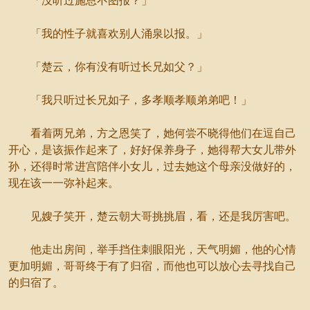
「没听过施恩不图报？」
「我的性子就喜欢别人涌泉以报。」
「楚云，你有没有听过长兄如父？」
「我只听过长兄如子，多孝顺孝顺弟弟吧！」
看着两兄弟，方之恩笑了，她何尝不晓得他们在逗自己
开心，是该振作起来了，好好保养身子，她得帮大女儿带外
孙，还得时常进宫陪伴小女儿，过去她这个母亲没做好的，
现在该一一弥补起来。
见嫂子笑开，楚云朝大哥挑挑眉，看，还是我厉害吧。
他走出房间，举手挡住刺眼阳光，天气明媚，他的心情
更加明媚，哥哥终于有了归宿，而他也可以放心去寻找自己
的归宿了。