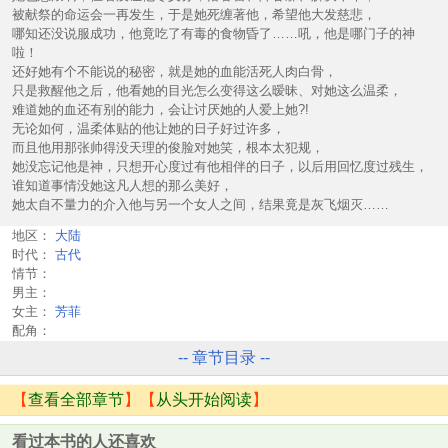
被献祭的命运会一再发生，于是她死缠著他，希望他大发慈悲，
哪知还没说服成功，他竟吃了有毒的食物昏了……吼，他是哪门子的神
啦！
还好她有个不能说的秘密，就是她的血能活死人肉白骨，
只是救醒他之后，他看她的目光怎么变得这么暧昧、对她这么温柔，
难道她的血还有别的能力，会让讨厌她的人爱上她?!
无论如何，温柔体贴的他让她的日子好过许多，
而且他用那张帅得没天理的俊脸对她笑，根本太犯规，
她没忘记他是神，只想开心度过有他相伴的日子，以后用回忆度过残生，
谁知道事情没她这凡人想的那么美好，
她太自不量力的介入他与另一个女人之间，结果竟是灰飞烟灭……
地区：
大陆
时代：
古代
情节：
男主：
女主：
芳菲
配角：
-- 章节目录 --
【
查看全部章节
】【
从头开始阅读
】
看过本书的人还喜欢