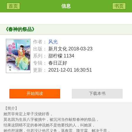
首页
信息
书页
《
春神的祭品
》
作者：
风光
出版：
新月文化 2018-03-23
系列：
甜柠檬 1134
专辑：
春日正好
更新：
2021-12-01 16:30:51
开始阅读
下载本书
【简介】
她芳菲肯定上辈子没烧好香，
莫名因为生辰八字被挑中，被沉河当作献祭春神的祭品，
结果这阴晴不定的春神说她不是他要找的人，叫她滚，
她也想滚啊，但若没让他尽义务，落春雷、降甘霖、解决干旱，