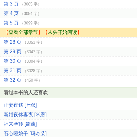
第 3 页
（3005 字）
第 4 页
（3054 字）
第 5 页
（3099 字）
【
查看全部章节
】【
从头开始阅读
】
第 28 页
（3053 字）
第 29 页
（3047 字）
第 30 页
（3004 字）
第 31 页
（3028 字）
第 32 页
（450 字）
看过本书的人还喜欢
正妻夜逃 [叶双]
新婚夜休妻夜 [米恩]
福来孕转 [简薰]
石心哑娘子 [玛奇朵]