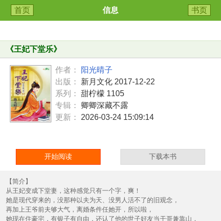
首页
信息
书页
《
王妃下堂乐
》
作者：
阳光晴子
出版：
新月文化 2017-12-22
系列：
甜柠檬 1105
专辑：
卿卿深藏不露
更新：
2026-03-24 15:09:14
开始阅读
下载本书
【简介】
从王妃变成下堂妻，这种感觉只有一个字，爽！
她是现代穿来的，没那种以夫为天、没男人活不了的旧观念，
再加上王爷前夫够大气，离婚条件任她开，所以啦，
她现在住豪宅，有银子有自由，还认了他的世子好友当干哥兼靠山，