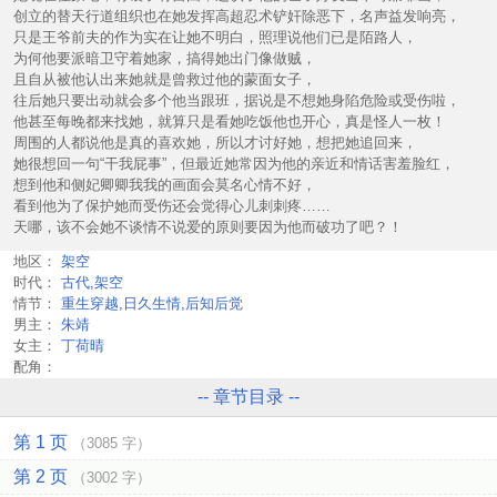
创立的替天行道组织也在她发挥高超忍术铲奸除恶下，名声益发响亮，
只是王爷前夫的作为实在让她不明白，照理说他们已是陌路人，
为何他要派暗卫守着她家，搞得她出门像做贼，
且自从被他认出来她就是曾救过他的蒙面女子，
往后她只要出动就会多个他当跟班，据说是不想她身陷危险或受伤啦，
他甚至每晚都来找她，就算只是看她吃饭他也开心，真是怪人一枚！
周围的人都说他是真的喜欢她，所以才讨好她，想把她追回来，
她很想回一句“干我屁事”，但最近她常因为他的亲近和情话害羞脸红，
想到他和侧妃卿卿我我的画面会莫名心情不好，
看到他为了保护她而受伤还会觉得心儿刺刺疼……
天哪，该不会她不谈情不说爱的原则要因为他而破功了吧？！
地区：
架空
时代：
古代,架空
情节：
重生穿越,日久生情,后知后觉
男主：
朱靖
女主：
丁荷晴
配角：
-- 章节目录 --
第 1 页
（3085 字）
第 2 页
（3002 字）