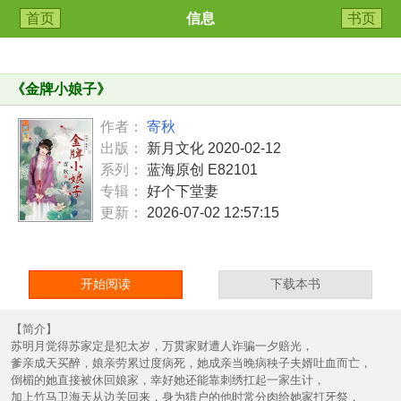
首页
信息
书页
《
金牌小娘子
》
作者：
寄秋
出版：
新月文化 2020-02-12
系列：
蓝海原创 E82101
专辑：
好个下堂妻
更新：
2026-07-02 12:57:15
开始阅读
下载本书
【简介】
苏明月觉得苏家定是犯太岁，万贯家财遭人诈骗一夕赔光，
爹亲成天买醉，娘亲劳累过度病死，她成亲当晚病秧子夫婿吐血而亡，
倒楣的她直接被休回娘家，幸好她还能靠刺绣扛起一家生计，
加上竹马卫海天从边关回来，身为猎户的他时常分肉给她家打牙祭，