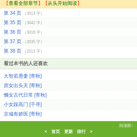
【
查看全部章节
】【
从头开始阅读
】
第 34 页
（3013 字）
第 35 页
（3042 字）
第 36 页
（3018 字）
第 37 页
（3035 字）
第 38 页
（2513 字）
看过本书的人还喜欢
大智若愚妻 [寄秋]
庶女出头天 [寄秋]
懒女古代日常 [寄秋]
小女踩高门 [千寻]
京城有娇医 [寄秋]
回顶部↑
<
首页
更新
排行
>