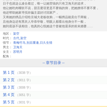
日子也就这么凑合着过，唯一让她苦恼的只有卫海天的追求，
他让她吃肉嘴软不说，甜言蜜语更是不要钱的倒，把她撩得不要不要，
他还帮助她家寻找诈骗主谋好讨回家产，
又将她的绣品介绍给京城大老板收购，一幅绣品能卖出千两银，
且他身边还有黑衣人毕恭毕敬，明眼人都看出他身分不一般，
她到底该不该相信，他真的心悦她这个曾被他退亲的前未婚妻……
地区：
架空
时代：
古代,架空
情节：
青梅竹马,别后重逢,日久生情
男主：
卫海天
女主：
苏明月
配角：
-- 章节目录 --
第 1 页
（3038 字）
第 2 页
（3011 字）
第 3 页
（3008 字）
第 4 页
（3051 字）
第 5 页
（3031 字）