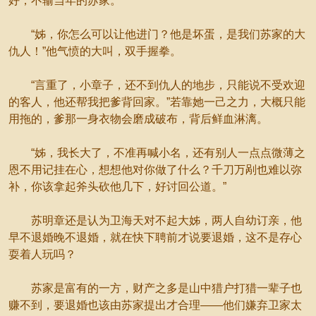
好，不输当年的苏家。
“姊，你怎么可以让他进门？他是坏蛋，是我们苏家的大
仇人！”他气愤的大叫，双手握拳。
“言重了，小章子，还不到仇人的地步，只能说不受欢迎
的客人，他还帮我把爹背回家。”若靠她一己之力，大概只能
用拖的，爹那一身衣物会磨成破布，背后鲜血淋漓。
“姊，我长大了，不准再喊小名，还有别人一点点微薄之
恩不用记挂在心，想想他对你做了什么？千刀万剐也难以弥
补，你该拿起斧头砍他几下，好讨回公道。”
苏明章还是认为卫海天对不起大姊，两人自幼订亲，他
早不退婚晚不退婚，就在快下聘前才说要退婚，这不是存心
耍着人玩吗？
苏家是富有的一方，财产之多是山中猎户打猎一辈子也
赚不到，要退婚也该由苏家提出才合理——他们嫌弃卫家太