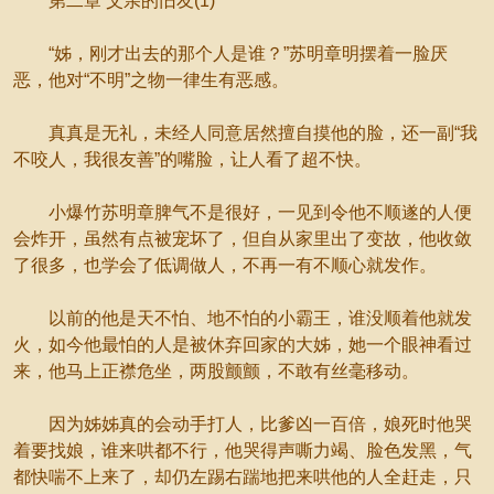
第二章 父亲的旧友(1)
“姊，刚才出去的那个人是谁？”苏明章明摆着一脸厌
恶，他对“不明”之物一律生有恶感。
真真是无礼，未经人同意居然擅自摸他的脸，还一副“我
不咬人，我很友善”的嘴脸，让人看了超不快。
小爆竹苏明章脾气不是很好，一见到令他不顺遂的人便
会炸开，虽然有点被宠坏了，但自从家里出了变故，他收敛
了很多，也学会了低调做人，不再一有不顺心就发作。
以前的他是天不怕、地不怕的小霸王，谁没顺着他就发
火，如今他最怕的人是被休弃回家的大姊，她一个眼神看过
来，他马上正襟危坐，两股颤颤，不敢有丝毫移动。
因为姊姊真的会动手打人，比爹凶一百倍，娘死时他哭
着要找娘，谁来哄都不行，他哭得声嘶力竭、脸色发黑，气
都快喘不上来了，却仍左踢右踹地把来哄他的人全赶走，只