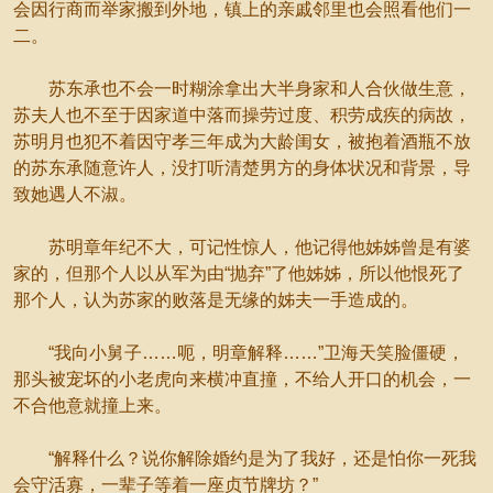
会因行商而举家搬到外地，镇上的亲戚邻里也会照看他们一
二。
苏东承也不会一时糊涂拿出大半身家和人合伙做生意，
苏夫人也不至于因家道中落而操劳过度、积劳成疾的病故，
苏明月也犯不着因守孝三年成为大龄闺女，被抱着酒瓶不放
的苏东承随意许人，没打听清楚男方的身体状况和背景，导
致她遇人不淑。
苏明章年纪不大，可记性惊人，他记得他姊姊曾是有婆
家的，但那个人以从军为由“抛弃”了他姊姊，所以他恨死了
那个人，认为苏家的败落是无缘的姊夫一手造成的。
“我向小舅子……呃，明章解释……”卫海天笑脸僵硬，
那头被宠坏的小老虎向来横冲直撞，不给人开口的机会，一
不合他意就撞上来。
“解释什么？说你解除婚约是为了我好，还是怕你一死我
会守活寡，一辈子等着一座贞节牌坊？”