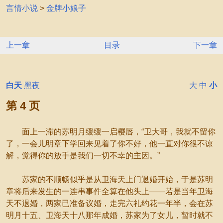
言情小说
>
金牌小娘子
上一章
目录
下一章
白天
黑夜
大
中
小
第 4 页
面上一滞的苏明月缓缓一启樱唇，“卫大哥，我就不留你
了，一会儿明章下学回来见着了你不好，他一直对你很不谅
解，觉得你的放手是我们一切不幸的主因。”
苏家的不顺畅似乎是从卫海天上门退婚开始，于是苏明
章将后来发生的一连串事件全算在他头上——若是当年卫海
天不退婚，两家已准备议婚，走完六礼约花一年半，会在苏
明月十五、卫海天十八那年成婚，苏家为了女儿，暂时就不