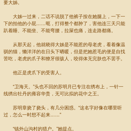
要大姊。
大姊一过来，二话不说脱了他裤子按在她腿上，一下一
下的拍他的小屁……呃，打得整个都肿了，害他连三天只能
趴着睡、不能坐、不能弯腰，拉屎也痛，连走路都痛。
从那天起，他就晓得大姊是不能惹的母老虎，看着像温
驯的猫，懒洋洋的在日头下晒暖，但是把她惹毛的便是自找
苦吃，老虎的爪子和獠牙很骇人，咬得体无完肤也不罢手。
他正是虎爪下的受害人。
“卫海天。”头也不回的苏明月已专注在绣布上，一针一
线绣出牡丹的雍容华贵，无可比拟的花中之王。
苏明章挠了挠头，有几分困惑。“这名字好像在哪里听
过，怎么一时想不起来……”
“镇外山沟村的猎户。”她提点。