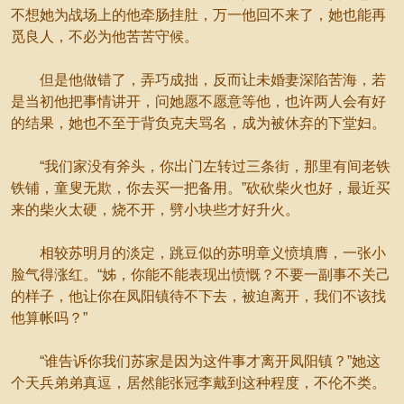
不想她为战场上的他牵肠挂肚，万一他回不来了，她也能再
觅良人，不必为他苦苦守候。
但是他做错了，弄巧成拙，反而让未婚妻深陷苦海，若
是当初他把事情讲开，问她愿不愿意等他，也许两人会有好
的结果，她也不至于背负克夫骂名，成为被休弃的下堂妇。
“我们家没有斧头，你出门左转过三条街，那里有间老铁
铁铺，童叟无欺，你去买一把备用。”砍砍柴火也好，最近买
来的柴火太硬，烧不开，劈小块些才好升火。
相较苏明月的淡定，跳豆似的苏明章义愤填膺，一张小
脸气得涨红。“姊，你能不能表现出愤慨？不要一副事不关己
的样子，他让你在凤阳镇待不下去，被迫离开，我们不该找
他算帐吗？”
“谁告诉你我们苏家是因为这件事才离开凤阳镇？”她这
个天兵弟弟真逗，居然能张冠李戴到这种程度，不伦不类。