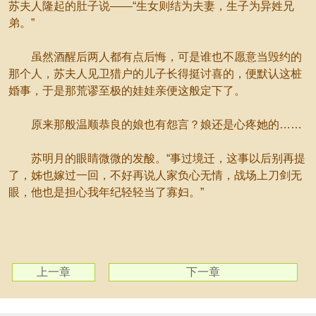
苏夫人隆起的肚子说——“生女则结为夫妻，生子为异姓兄
弟。”
虽然酒醒后两人都有点后悔，可是谁也不愿意当毁约的
那个人，苏夫人见卫猎户的儿子长得挺讨喜的，便默认这桩
婚事，于是那荒谬至极的娃娃亲便这般定下了。
原来那般温顺恭良的娘也有怨言？娘还是心疼她的……
苏明月的眼睛微微的发酸。“事过境迁，这事以后别再提
了，姊也嫁过一回，不好再说人家负心无情，战场上刀剑无
眼，他也是担心我年纪轻轻当了寡妇。”
上一章
下一章