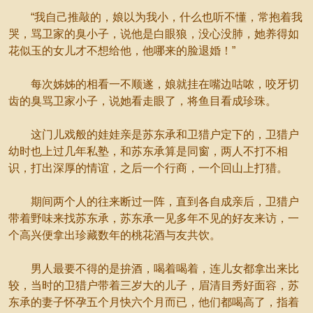
“我自己推敲的，娘以为我小，什么也听不懂，常抱着我
哭，骂卫家的臭小子，说他是白眼狼，没心没肺，她养得如
花似玉的女儿才不想给他，他哪来的脸退婚！”
每次姊姊的相看一不顺遂，娘就挂在嘴边咕哝，咬牙切
齿的臭骂卫家小子，说她看走眼了，将鱼目看成珍珠。
这门儿戏般的娃娃亲是苏东承和卫猎户定下的，卫猎户
幼时也上过几年私塾，和苏东承算是同窗，两人不打不相
识，打出深厚的情谊，之后一个行商，一个回山上打猎。
期间两个人的往来断过一阵，直到各自成亲后，卫猎户
带着野味来找苏东承，苏东承一见多年不见的好友来访，一
个高兴便拿出珍藏数年的桃花酒与友共饮。
男人最要不得的是拚酒，喝着喝着，连儿女都拿出来比
较，当时的卫猎户带着三岁大的儿子，眉清目秀好面容，苏
东承的妻子怀孕五个月快六个月而已，他们都喝高了，指着