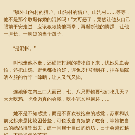
“镇外山沟村的猎户、山沟村的猎户、山沟村……等等，
他不是那个敢退你婚的混帐吗！”太可恶了，竟然让他从自己
眼前平安走过，应该狠狠揍他两拳，再掰断他的脚踝，让他
一脚长、一脚短的当个跛子。
“是混帐。”
叫他走他不走，还硬把打到的猎物留下来，忧她见血会
怕，还把山鸡、野兔都收拾好，连兔皮也硝制好，挂在后院
晒衣服的竹竿上晾晒，让人又气又恼。
连她爹在内三口人而已，七、八只野物要他们吃几天？
天天吃鸡、吃兔肉真的会腻，吃不完又容易坏……
她不是不知感激，而是不喜欢被拖舍的感觉，苏家和以
前比起来是比较困苦些，可也没当真短缺了吃食，等她把自
己的绣品推销出去，建一间属于自己的绣坊，日子会越过越