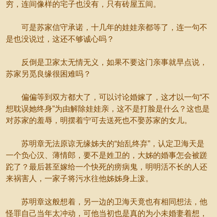
穷，连间像样的宅子也没有，只有砖屋五间。
可是苏家信守承诺，十几年的娃娃亲都等了，连一句不
是也没说过，这还不够诚心吗？
反倒是卫家太无情无义，如果不要这门亲事就早点说，
苏家另觅良缘很困难吗？
偏偏等到双方都大了，可以讨论婚嫁了，这才以一句“不
想耽误她终身”为由解除娃娃亲，这不是打脸是什么？这也是
对苏家的羞辱，明摆着宁可去送死也不娶苏家的女儿。
苏明章无法原谅无缘姊夫的“始乱终弃”，认定卫海天是
一个负心汉、薄情郎，要不是姓卫的，大姊的婚事怎会被蹉
跎了？最后甚至嫁给一个快死的痨病鬼，明明活不长的人还
来祸害人，一家子将污水往他姊姊身上泼。
苏明章这般想着，另一边的卫海天竟也有相同想法，他
怪罪自己当年太冲动，可他当初也是真的为小未婚妻着想，