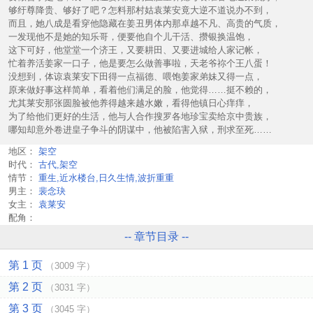
够纡尊降贵、够好了吧？怎料那村姑袁莱安竟大逆不道说办不到，
而且，她八成是看穿他隐藏在姜丑男体内那卓越不凡、高贵的气质，
一发现他不是她的知乐哥，便要他自个儿干活、攒银换温饱，
这下可好，他堂堂一个济王，又要耕田、又要进城给人家记帐，
忙着养活姜家一口子，他是要怎么做善事啦，天老爷祢个王八蛋！
没想到，体谅袁莱安下田得一点福德、喂饱姜家弟妹又得一点，
原来做好事这样简单，看着他们满足的脸，他觉得……挺不赖的，
尤其莱安那张圆脸被他养得越来越水嫩，看得他镇日心痒痒，
为了给他们更好的生活，他与人合作搜罗各地珍宝卖给京中贵族，
哪知却意外卷进皇子争斗的阴谋中，他被陷害入狱，刑求至死……
地区：
架空
时代：
古代,架空
情节：
重生,近水楼台,日久生情,波折重重
男主：
裴念玦
女主：
袁莱安
配角：
-- 章节目录 --
第 1 页
（3009 字）
第 2 页
（3031 字）
第 3 页
（3045 字）