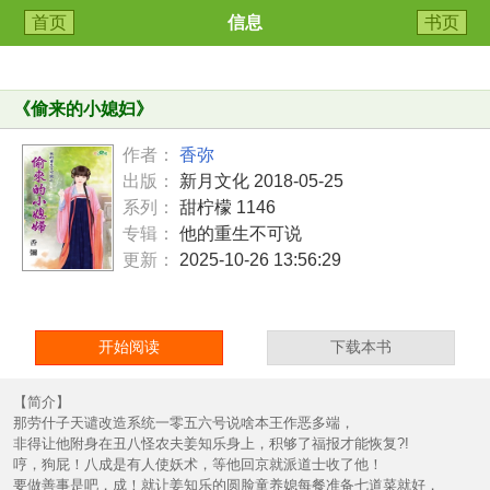
首页
信息
书页
《
偷来的小媳妇
》
作者：
香弥
出版：
新月文化 2018-05-25
系列：
甜柠檬 1146
专辑：
他的重生不可说
更新：
2025-10-26 13:56:29
开始阅读
下载本书
【简介】
那劳什子天谴改造系统一零五六号说啥本王作恶多端，
非得让他附身在丑八怪农夫姜知乐身上，积够了福报才能恢复?!
哼，狗屁！八成是有人使妖术，等他回京就派道士收了他！
要做善事是吧，成！就让姜知乐的圆脸童养媳每餐准备七道菜就好，