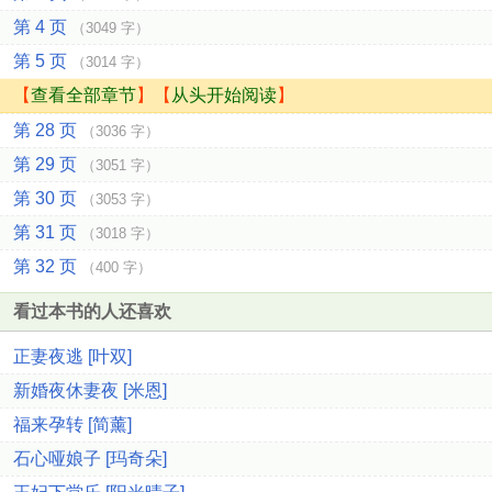
第 4 页
（3049 字）
第 5 页
（3014 字）
【
查看全部章节
】【
从头开始阅读
】
第 28 页
（3036 字）
第 29 页
（3051 字）
第 30 页
（3053 字）
第 31 页
（3018 字）
第 32 页
（400 字）
看过本书的人还喜欢
正妻夜逃 [叶双]
新婚夜休妻夜 [米恩]
福来孕转 [简薰]
石心哑娘子 [玛奇朵]