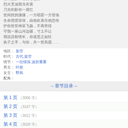
烈火烹油我当衣裳
刀光剑影你一肩扛
世间扰扰攘攘，一方唱罢一方登场
生命慌慌张张，由他欢喜任他悲伤
护你世世神采飞扬，不再旁徨
守我一座山河边疆，寸土不让
我说且盼情长，你道思之如狂
执子之手，与你，共一世风霜……
地区：
架空
时代：
古代,架空
情节：
一往情深,波折重重
男主：
叶慈
女主：
野风
配角：
-- 章节目录 --
第 1 页
（3006 字）
第 2 页
（3147 字）
第 3 页
（3012 字）
第 4 页
（3028 字）