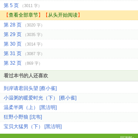
第 5 页
（3011 字）
【
查看全部章节
】【
从头开始阅读
】
第 28 页
（3020 字）
第 29 页
（3035 字）
第 30 页
（3014 字）
第 31 页
（3087 字）
第 32 页
（869 字）
看过本书的人还喜欢
到岸请君回头望 [蔡小雀]
小温粥的暖爱时光（下） [蔡小雀]
温柔半两（上） [黑洁明]
狂野小野狼 [沈韦]
宝贝大猛男（下） [黑洁明]