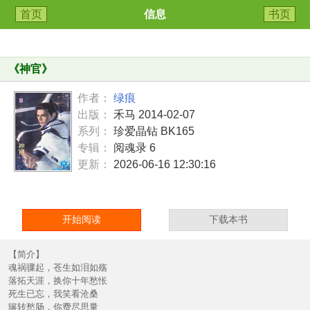
首页
信息
书页
《
神官
》
作者：
绿痕
出版：
禾马 2014-02-07
系列：
珍爱晶钻 BK165
专辑：
阅魂录 6
更新：
2026-06-16 12:30:16
开始阅读
下载本书
【简介】
魂祸骤起，苍生如泪如殇
落拓天涯，换你十年愁怅
死生已忘，我笑看沧桑
辗转愁肠，你费尽思量