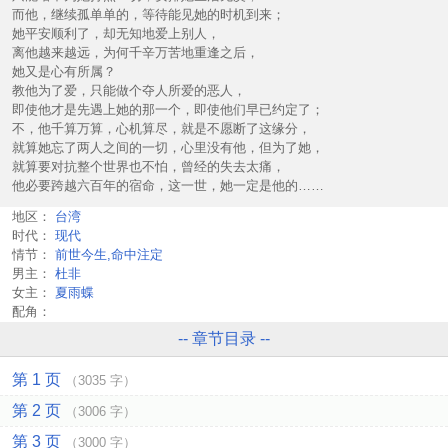
而他，继续孤单单的，等待能见她的时机到来；
她平安顺利了，却无知地爱上别人，
离他越来越远，为何千辛万苦地重逢之后，
她又是心有所属？
教他为了爱，只能做个夺人所爱的恶人，
即使他才是先遇上她的那一个，即使他们早已约定了；
不，他千算万算，心机算尽，就是不愿断了这缘分，
就算她忘了两人之间的一切，心里没有他，但为了她，
就算要对抗整个世界也不怕，曾经的失去太痛，
他必要跨越六百年的宿命，这一世，她一定是他的……
地区：
台湾
时代：
现代
情节：
前世今生,命中注定
男主：
杜非
女主：
夏雨蝶
配角：
-- 章节目录 --
第 1 页
（3035 字）
第 2 页
（3006 字）
第 3 页
（3000 字）