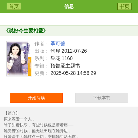
首页
信息
书页
《
说好今生要相爱
》
作者：
季可蔷
出版：
狗屋 2012-07-26
系列：
采花 1160
专辑：
预告爱主题书
更新：
2025-05-28 14:56:29
开始阅读
下载本书
【简介】
原来深爱一个人，
除了甜蜜快乐，有些时候也是带着痛──
她受苦的时候，他无法出现在她身边，
只能暗中为她打点一切，安排她生活无虞，