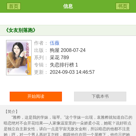
首页
信息
书页
《
女友别落跑
》
作者：
伍薇
出版：
狗屋 2008-07-24
系列：
采花 789
专辑：
失恋排行榜 1
更新：
2024-09-03 14:46:57
开始阅读
下载本书
【简介】
“雅桦，这是我的学妹，瑞琴。”这个学妹一出现，袁雅桦就知道自己的
暗恋绝对不会开花结果──人家像温室里的一朵娇柔小花，她呢？说好听点
是独立自主新女性，讲白一点是宇宙无敌女金刚，所以暗恋的他都不注意
她；哼，对一个男人再好又怎样，都跟他住在同一个屋檐下，他也只把她