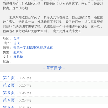
当好哥儿们，什么日久生情，都是假的！这次她看透了、死心了，还是赶
快离开这个伤心地……
姜尔东知道自己笨死了！真命天女就在身边，自己没搞清楚，还把她
放在旁边，结果这一放，她就跑得不见踪影，躲了他四年；搞失踪是要惩
罚他吗？惩罚四年也够了吧，总该给他一个忏悔兼弥补的机会，这一次，
他再也不会把她当成无敌女金刚，一定要把她宠成小女王……
地区：
台湾
时代：
现代
情节：
春风一度,别后重逢,暗恋成真
男主：
姜尔东
女主：
袁雅桦
配角：
-- 章节目录 --
第 1 页
（3027 字）
第 2 页
（3010 字）
第 3 页
（3038 字）
第 4 页
（3025 字）
第 5 页
（3041 字）