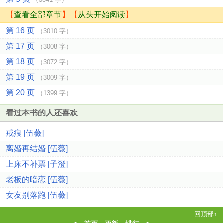
【
查看全部章节
】【
从头开始阅读
】
第 16 页
（3010 字）
第 17 页
（3008 字）
第 18 页
（3072 字）
第 19 页
（3009 字）
第 20 页
（1399 字）
看过本书的人还喜欢
戒痕 [伍薇]
离婚再结婚 [伍薇]
上床不补票 [子澄]
老板的暗恋 [伍薇]
女友别落跑 [伍薇]
回顶部↑