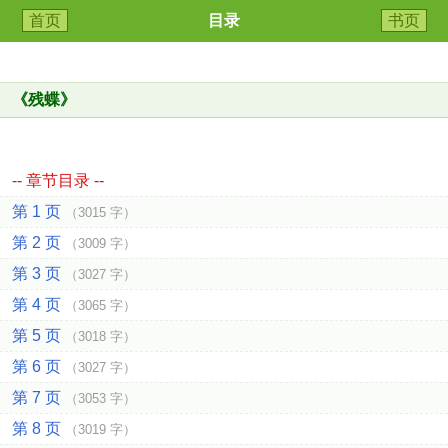
首页
目录
书页
《
残蝶
》
-- 章节目录 --
第 1 页
（3015 字）
第 2 页
（3009 字）
第 3 页
（3027 字）
第 4 页
（3065 字）
第 5 页
（3018 字）
第 6 页
（3027 字）
第 7 页
（3053 字）
第 8 页
（3019 字）