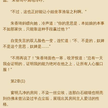
蠢。”朱香琦不屑地冷哼。
“不过，这也正好能让小姐坐享渔翁之利啊。”
朱香琦斜瞟向她，冷声道：“你的意思是，本姑娘的本事
不如那家伙，只能靠这种手段赢过他？”
自觉失言的双儿脸色一变，连忙道：“不、不是的，奴婢
不是这个意思，奴婢是……”
“不用再说了！”朱香琦面色一寒，咬牙恨道：“总有一天
我会证明的，证明我的能力绝对在他之上，让所有人心服口
服！”
第2章(1)
窗明几净的房间，不染一丝尘埃，连那白石砌墙也明亮
到仿佛未曾沾染过半点尘垢，展现出其房间主人爱洁的性
格。