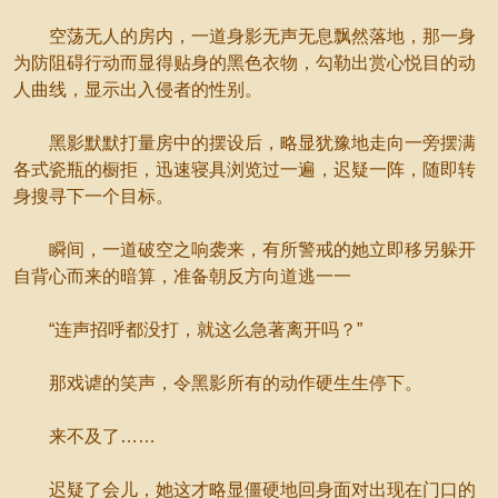
空荡无人的房内，一道身影无声无息飘然落地，那一身
为防阻碍行动而显得贴身的黑色衣物，勾勒出赏心悦目的动
人曲线，显示出入侵者的性别。
黑影默默打量房中的摆设后，略显犹豫地走向一旁摆满
各式瓷瓶的橱拒，迅速寝具浏览过一遍，迟疑一阵，随即转
身搜寻下一个目标。
瞬间，一道破空之响袭来，有所警戒的她立即移另躲开
自背心而来的暗算，准备朝反方向道逃一一
“连声招呼都没打，就这么急著离开吗？”
那戏谑的笑声，令黑影所有的动作硬生生停下。
来不及了……
迟疑了会儿，她这才略显僵硬地回身面对出现在门口的