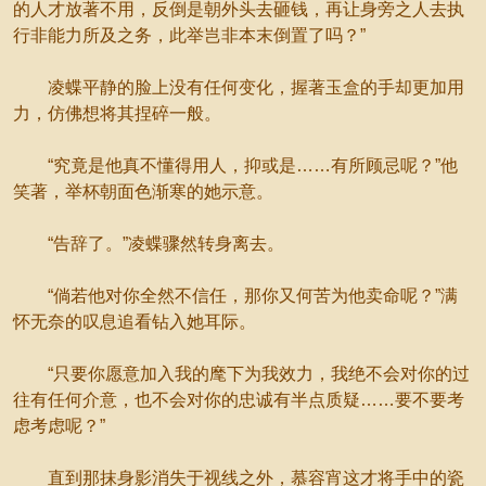
的人才放著不用，反倒是朝外头去砸钱，再让身旁之人去执
行非能力所及之务，此举岂非本末倒置了吗？”
凌蝶平静的脸上没有任何变化，握著玉盒的手却更加用
力，仿佛想将其捏碎一般。
“究竟是他真不懂得用人，抑或是……有所顾忌呢？”他
笑著，举杯朝面色渐寒的她示意。
“告辞了。”凌蝶骤然转身离去。
“倘若他对你全然不信任，那你又何苦为他卖命呢？”满
怀无奈的叹息追看钻入她耳际。
“只要你愿意加入我的麾下为我效力，我绝不会对你的过
往有任何介意，也不会对你的忠诚有半点质疑……要不要考
虑考虑呢？”
直到那抹身影消失于视线之外，慕容宵这才将手中的瓷