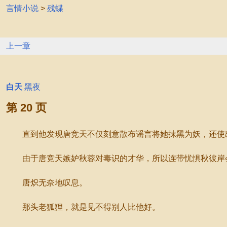
言情小说
>
残蝶
上一章
白天
黑夜
第 20 页
直到他发现唐竞天不仅刻意散布谣言将她抹黑为妖，还使出
由于唐竞天嫉妒秋蓉对毒识的才华，所以连带忧惧秋彼岸会
唐炽无奈地叹息。
那头老狐狸，就是见不得别人比他好。