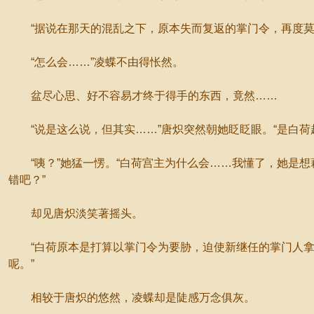
“据说在那天的混乱之下，原本失而复返的掌门令，再度莫
“怎么会……”凌蝶不由得怅然。
盆尽心思、好不容易才终于得手的东西，竟然……
“说是这么说，但其实……”唐炽突然朝她眨眨眼。“是白荷
“咦？”她猛一愣。“白荷宫主为什么会……我懂了，她是想
错吧？”
却见唐炽淡笑著摇头。
“白荷原本是打算以掌门令为要胁，迫使新继任的掌门人拿
呢。”
相较于唐炽的悠然，凌蝶却是陡感万念俱灰。