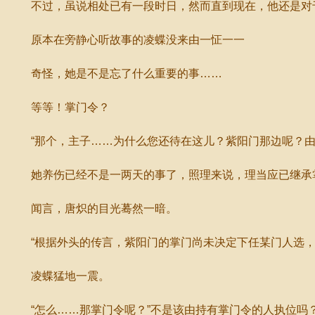
不过，虽说相处已有一段时日，然而直到现在，他还是对于
原本在旁静心听故事的凌蝶没来由一怔一一
奇怪，她是不是忘了什么重要的事……
等等！掌门令？
“那个，主子……为什么您还待在这儿？紫阳门那边呢？由
她养伤已经不是一两天的事了，照理来说，理当应已继承掌
闻言，唐炽的目光蓦然一暗。
“根据外头的传言，紫阳门的掌门尚未决定下任某门人选，便
凌蝶猛地一震。
“怎么……那掌门令呢？”不是该由持有掌门令的人执位吗