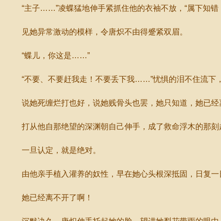
“主子……”凌蝶猛地伸手紧抓住他的衣袖不放，“属下知错
见她异常激动的模样，令唐炽不由得蹙紧双眉。
“蝶儿，你这是……”
“不要、不要赶我走！不要丢下我……”忧惧的泪不住流下
说她死缠烂打也好，说她贱骨头也罢，她只知道，她已经
打从他自那绝望的深渊朝自己伸手，成了救命浮木的那刻
一旦认定，就是绝对。
由他亲手植入灌养的奴性，早在她心头根深抵固，日复一日
她已经离不开了啊！