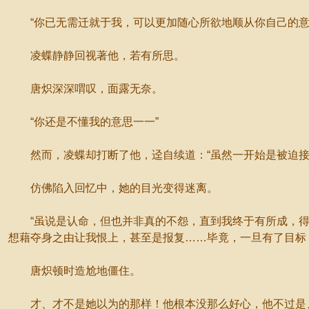
“你已无需迁就于我，可以更加随心所欲地顺从你自己的意
凌蝶静静回视著他，若有所思。
唐炽深深喟叹，面露无奈。
“你还是不懂我的意思一一”
然而，凌蝶却打断了他，迳自续道：“虽然一开始是被迫接
仿佛陷入回忆中，她的目光变得迷离。
“虽说是认命，但也并非真的不怨，直到我终于有所成，得以
想藉夺身之由让我恨上，甚至是报复……毕竟，一旦有了目标
唐炽顿时造尬地僵住。
才、才不是她以为的那样！他根本没那么好心，他不过是