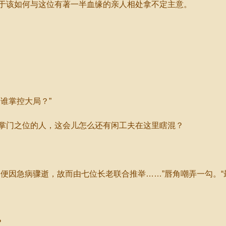
该如何与这位有著一半血缘的亲人相处拿不定主意。
谁掌控大局？”
门之位的人，这会儿怎么还有闲工夫在这里瞎混？
因急病骤逝，故而由七位长老联合推举……”唇角嘲弄一勾。“
？