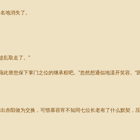
名地消失了。
趁乱取走了。”
藉此替您保下掌门之位的继承权吧。”忽然想通似地漾开笑容。“
出赤阳做为交换，可惜慕容宵不知同七位长老有了什么默契，压