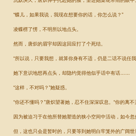
沉默决久，唐炽伸手托起她的脸，望进她梨花带雨的眼中
“蝶儿，如果我说，我现在想要你的话，你怎么说？”
凌蝶楞了愣，不明所以地点头。
然而，唐炽的眉宇却因这回应打了个死结。
“所以说，只要我想，就算你身有不适，仍是二话不说任我
她下意识地想再点头，却隐约觉得他似乎话中有话……
“这样，不对吗？”她疑惑。
“你还不懂吗？”唐炽望著她，忍不住深深叹息。“你的离不
因为被迫习于在他所替她塑造的狭小空间中活动，如今忽然
但，这也只会是暂时的，只要等到她明白牢笼外的广阔世界