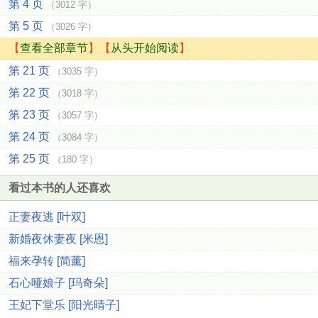
第 4 页
（3012 字）
第 5 页
（3026 字）
【
查看全部章节
】【
从头开始阅读
】
第 21 页
（3035 字）
第 22 页
（3018 字）
第 23 页
（3057 字）
第 24 页
（3084 字）
第 25 页
（180 字）
看过本书的人还喜欢
正妻夜逃 [叶双]
新婚夜休妻夜 [米恩]
福来孕转 [简薰]
石心哑娘子 [玛奇朵]
王妃下堂乐 [阳光晴子]