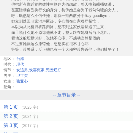
他把所有靠近她的雄性生物列为假想敌，整天捧着醋桶猛灌，
甚至隐瞒自己执行长的身分，彷佛她是会为了钱勾勾缠的女人，
哼，既然这么不信任她，那就一拍两散分手Say goodbye，
她立刻逃回老家消声匿迹，专心留在自家餐厅帮忙，
本以为从此桥归桥路归路，想不到这家伙居然追了过来，
而且说什么她不原谅他就不走，整天跟在她身后当小尾巴，
看他这般殷勤讨好，说她不心疼、不感动当然是假的，
不过要她就这么原谅他，想想实在很不甘心耶……
等等，没关系，反正她也有一个大秘密没告诉他，他们扯平了！
地区：
台湾
时代：
现代
情节：
女追男,欢喜冤家,死缠烂打
男主：
卫世桀
女主：
骆亚心
配角：
-- 章节目录 --
第 1 页
（3025 字）
第 2 页
（3024 字）
第 3 页
（3017 字）