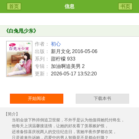
首页
信息
书页
《
白兔甩少东
》
作者：
初心
出版：
新月文化 2016-05-06
系列：
甜柠檬 933
专辑：
加油啊追美男 2
更新：
2026-05-17 13:52:20
开始阅读
下载本书
【简介】
当初会放下矜持倒追卫世桀，不外乎是认为他值得她托付终生，
他每天上演温馨接送情，让她的好友看了羡慕嫉妒恨，
还准备惊喜庆祝两人的交往纪念日，害她半夜作梦都在笑，
只是谁来告诉她，恋爱中的男人智商是不是都会狂降？