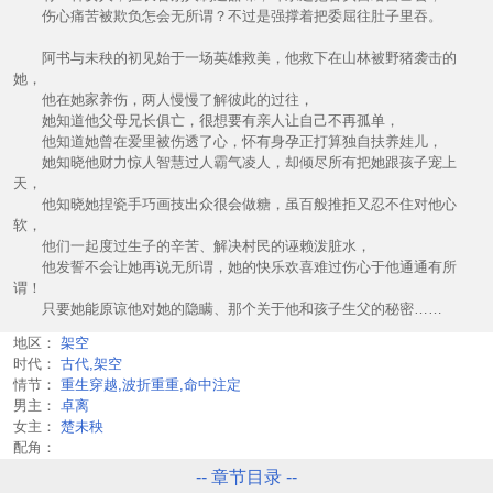
伤心痛苦被欺负怎会无所谓？不过是强撑着把委屈往肚子里吞。
阿书与未秧的初见始于一场英雄救美，他救下在山林被野猪袭击的
她，
他在她家养伤，两人慢慢了解彼此的过往，
她知道他父母兄长俱亡，很想要有亲人让自己不再孤单，
他知道她曾在爱里被伤透了心，怀有身孕正打算独自扶养娃儿，
她知晓他财力惊人智慧过人霸气凌人，却倾尽所有把她跟孩子宠上
天，
他知晓她捏瓷手巧画技出众很会做糖，虽百般推拒又忍不住对他心
软，
他们一起度过生子的辛苦、解决村民的诬赖泼脏水，
他发誓不会让她再说无所谓，她的快乐欢喜难过伤心于他通通有所
谓！
只要她能原谅他对她的隐瞒、那个关于他和孩子生父的秘密……
地区：
架空
时代：
古代,架空
情节：
重生穿越,波折重重,命中注定
男主：
卓离
女主：
楚未秧
配角：
-- 章节目录 --