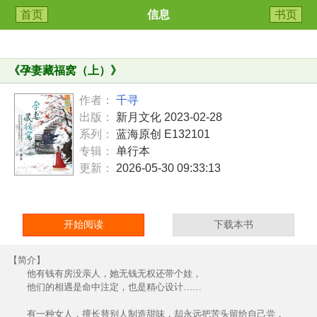
首页
信息
书页
《
孕妻藏福窝（上）
》
作者：
千寻
出版：
新月文化 2023-02-28
系列：
蓝海原创 E132101
专辑：
单行本
更新：
2026-05-30 09:33:13
开始阅读
下载本书
【简介】
他有钱有房没亲人，她无钱无权还带个娃，
他们的相遇是命中注定，也是精心设计……
有一种女人，擅长替别人制造甜味，却永远把苦头留给自己尝，