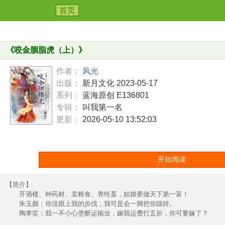
首页
《
咬金胭脂虎（上）
》
作者：
风光
出版：
新月文化 2023-05-17
系列：
蓝海原创 E136801
专辑：
叫我第一名
更新：
2026-05-10 13:52:03
开始阅读
【简介】
开酒楼、种药材、卖粮食、养牲畜，姑娘要做天下第一富！
朱玉颜：你没跟上我的步伐，我可是会一脚把你踹掉。
陶聿笙：我一不小心垄断运输业，嫁我运费打五折，你可要嫁了？