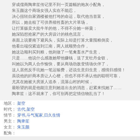
穿成儒商陶聿笙传记里不到一页篇幅的炮灰小配角，
朱玉颜这个商场女强人实在不能忍，
决心扭转自家酒楼被他打垮的命运，取代他当首富，
所以，她去租了可供养殖牲畜的大片草场，
让打算贩卖大批牛羊的他，不得不分她一杯羹；
她深陷想抢家产的大房设计的桃色流言，
表面上说要南下避风头，实际上却是打算大量囤粮倒卖，
他看出端倪紧追到江南，两人就顺势合作，
她这边顺利买到粮，他则做了一笔禽畜水产生意，
只是……他说什么感激她帮他赚钱，送了支牡丹金钗，
叫她以为两人合作愉快，要从商场劲敌变情场伙伴了，
这人居然反手坑她一笔运输费，还说生意归生意，感情归感情！
虽说他的奸商本质让人心梗，但也不得不承认他的聪明可靠，
尤其在她被大房派人追杀，流落山村的时候，
最盼望的就是他能注意到她送出去的消息，赶紧来找她了……
陶聿笙：这不就来了，你可别再把定情信物乱当了！
地区：
架空
时代：
古代,架空
情节：
穿书,斗气冤家,日久生情
男主：
陶聿笙
女主：
朱玉颜
配角：