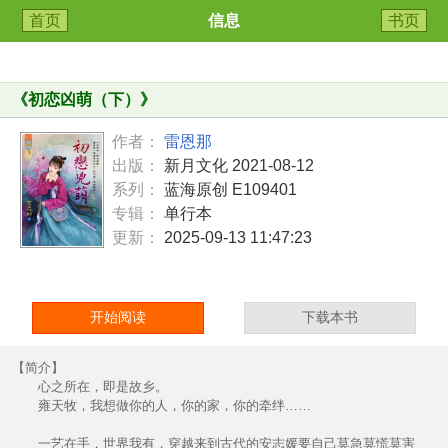
首页
信息
书页
《
初恋凶萌（下）
》
作者：
雷恩那
出版：
新月文化 2021-08-12
系列：
蓝海原创 E109401
专辑：
单行本
更新：
2025-09-13 11:47:23
开始阅读
下载本书
【简介】
心之所在，即是故乡。
雍天牧，我想做你的人，你的家，你的牵绊……
一艺在手，世界我有，穿越来到古代的安志媛要自己莫急莫慌莫害