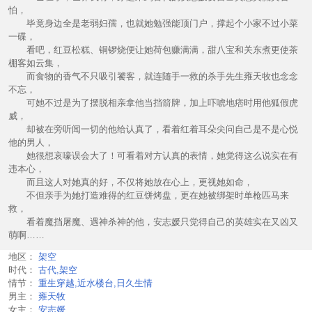
怕，
毕竟身边全是老弱妇孺，也就她勉强能顶门户，撑起个小家不过小菜
一碟，
看吧，红豆松糕、铜锣烧便让她荷包赚满满，甜八宝和关东煮更使茶
棚客如云集，
而食物的香气不只吸引饕客，就连随手一救的杀手先生雍天牧也念念
不忘，
可她不过是为了摆脱相亲拿他当挡箭牌，加上吓唬地痞时用他狐假虎
威，
却被在旁听闻一切的他给认真了，看着红着耳朵尖问自己是不是心悦
他的男人，
她很想哀嚎误会大了！可看着对方认真的表情，她觉得这么说实在有
违本心，
而且这人对她真的好，不仅将她放在心上，更视她如命，
不但亲手为她打造难得的红豆饼烤盘，更在她被绑架时单枪匹马来
救，
看着魔挡屠魔、遇神杀神的他，安志媛只觉得自己的英雄实在又凶又
萌啊……
地区：
架空
时代：
古代,架空
情节：
重生穿越,近水楼台,日久生情
男主：
雍天牧
女主：
安志媛