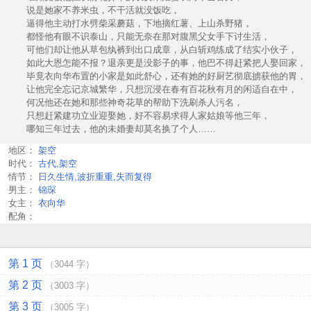
说是她家不养米虫，不干活就没饭吃，
逼得他主动打水劈柴采蘑菇，下地摘红薯、上山杀野猪，
都怪他有眼不识泰山，只能无奈在那对腹黑父女手下讨生活，
可他们却让他从草包纨裤到出口成章，从白斩鸡练成了结实小伙子，
如此大恩怎能不报？退亲更是没影子的事，他巴不得赶紧把人娶回家，
毕竟衣向华布置的小家是如此舒心，还有她的好厨艺彻底掳获他的胃，
让他完全忘记京城繁华，只想沉浸在春有百花秋有月的闲适自在中，
何况他还在她和那些神奇花草的帮助下洗刷杀人污名，
只想赶紧建功立业迎娶她，好不容易求得人家姑娘等他三年，
哪知三年过去，他的未婚妻却莫名换了个人……
地区：
架空
时代：
古代,架空
情节：
日久生情,波折重重,失而复得
男主：
锦琛
女主：
衣向华
配角：
第 1 页
（3044 字）
第 2 页
（3003 字）
第 3 页
（3005 字）