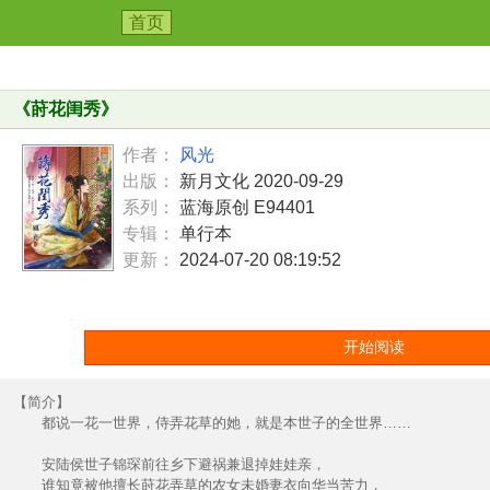
首页
《
莳花闺秀
》
作者：
风光
出版：
新月文化 2020-09-29
系列：
蓝海原创 E94401
专辑：
单行本
更新：
2024-07-20 08:19:52
开始阅读
【简介】
都说一花一世界，侍弄花草的她，就是本世子的全世界……
安陆侯世子锦琛前往乡下避祸兼退掉娃娃亲，
谁知竟被他擅长莳花弄草的农女未婚妻衣向华当苦力，