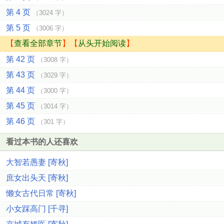
第 4 页
（3024 字）
第 5 页
（3006 字）
【
查看全部章节
】【
从头开始阅读
】
第 42 页
（3008 字）
第 43 页
（3029 字）
第 44 页
（3000 字）
第 45 页
（3014 字）
第 46 页
（301 字）
看过本书的人还喜欢
大智若愚妻 [寄秋]
庶女出头天 [寄秋]
懒女古代日常 [寄秋]
小女踩高门 [千寻]