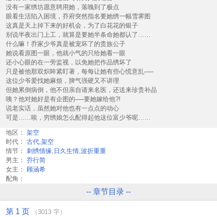
没有一家绣坊愿意聘用她，落魄到了极点
眼看生活陷入困境，乔府突然指名要她绣一幅雪霁图
这真是天上掉下来的好机会，为了白花花的银子
别说半夜出门上工，就算是要她半条命她都认了……
什么嘛！乔家少爷真是被宠坏了的贵族公子
她说看原图一眼，他就小气的只给她看一眼
还小心眼的在一旁监视，以免她把作品绣坏了
只是被他那双炽眸紧盯著，每每让她有些心慌意乱──
这位少爷爱找她麻烦，脾气强硬又不讲理
但她累倒病倒，他不但亲自请来名医，还送来珍贵补品
咦？他对她好是有企图的──要她嫁给他?!
说老实话，虽然她对他也有一点点的动心
可是……唉，穷绣娘怎么配得起他这位富少爷呢……
地区：
架空
时代：
古代,架空
情节：
刺绣情缘,日久生情,波折重重
男主：
乔行简
女主：
顾涵希
配角：
-- 章节目录 --
第 1 页
（3013 字）