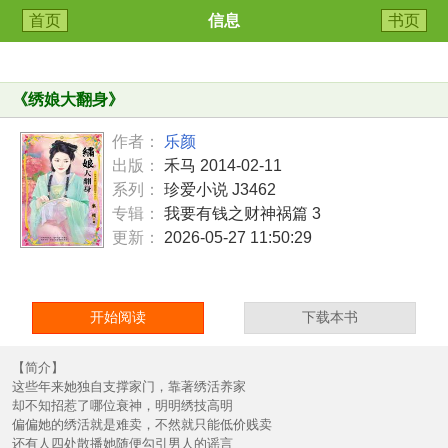
首页
信息
书页
《
绣娘大翻身
》
作者：
乐颜
出版：
禾马 2014-02-11
系列：
珍爱小说 J3462
专辑：
我要有钱之财神祸篇 3
更新：
2026-05-27 11:50:29
开始阅读
下载本书
【简介】
这些年来她独自支撑家门，靠著绣活养家
却不知招惹了哪位衰神，明明绣技高明
偏偏她的绣活就是难卖，不然就只能低价贱卖
还有人四处散播她随便勾引男人的谣言