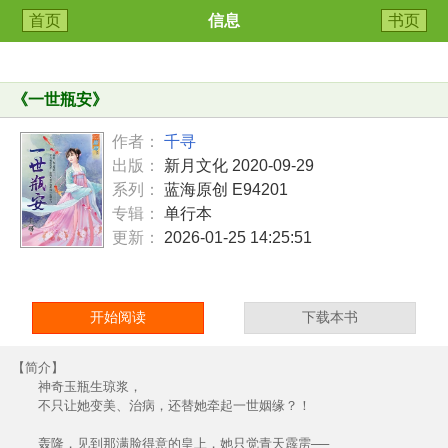
首页
信息
书页
《
一世瓶安
》
作者：
千寻
出版：
新月文化 2020-09-29
系列：
蓝海原创 E94201
专辑：
单行本
更新：
2026-01-25 14:25:51
开始阅读
下载本书
【简介】
神奇玉瓶生琼浆，
不只让她变美、治病，还替她牵起一世姻缘？！
轰隆，见到那满脸得意的皇上，她只觉青天霹雳──