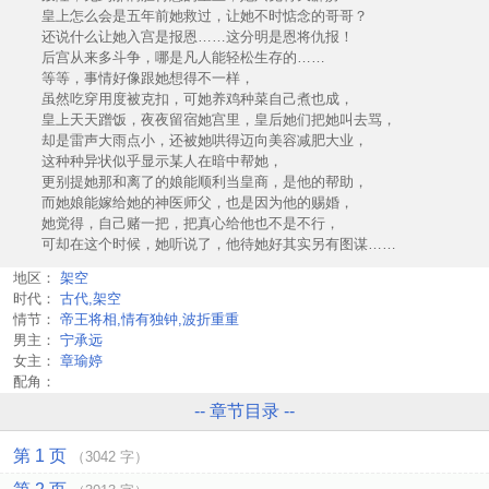
皇上怎么会是五年前她救过，让她不时惦念的哥哥？
还说什么让她入宫是报恩……这分明是恩将仇报！
后宫从来多斗争，哪是凡人能轻松生存的……
等等，事情好像跟她想得不一样，
虽然吃穿用度被克扣，可她养鸡种菜自己煮也成，
皇上天天蹭饭，夜夜留宿她宫里，皇后她们把她叫去骂，
却是雷声大雨点小，还被她哄得迈向美容减肥大业，
这种种异状似乎显示某人在暗中帮她，
更别提她那和离了的娘能顺利当皇商，是他的帮助，
而她娘能嫁给她的神医师父，也是因为他的赐婚，
她觉得，自己赌一把，把真心给他也不是不行，
可却在这个时候，她听说了，他待她好其实另有图谋……
地区：
架空
时代：
古代,架空
情节：
帝王将相,情有独钟,波折重重
男主：
宁承远
女主：
章瑜婷
配角：
-- 章节目录 --
第 1 页
（3042 字）