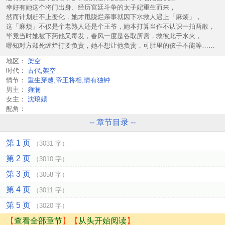
幸好有她这个将门出身、经历宫廷斗争的太子妃重生而来，
然而计划赶不上变化，她才甩脱烂亲事就因下水救人遇上「麻烦」，
这「麻烦」不仅是个老熟人还是个王爷，她本打算当作不认识一拍两散，
毕竟当时她被下药他又毒发，春风一度是各取所需，救彼此于水火，
哪知对方却死缠烂打要负责，她不想让他负责，可肚里的孩子不能等……
地区：
架空
时代：
古代,架空
情节：
重生穿越,帝王将相,情有独钟
男主：
雍澜
女主：
沈琅嬛
配角：
-- 章节目录 --
第 1 页
（3031 字）
第 2 页
（3010 字）
第 3 页
（3058 字）
第 4 页
（3011 字）
第 5 页
（3020 字）
【
查看全部章节
】【
从头开始阅读
】