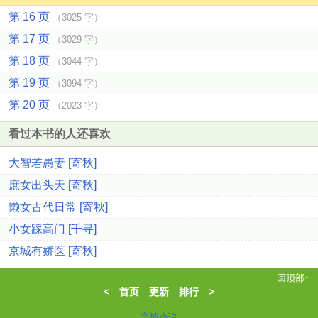
第 16 页
（3025 字）
第 17 页
（3029 字）
第 18 页
（3044 字）
第 19 页
（3094 字）
第 20 页
（2023 字）
看过本书的人还喜欢
大智若愚妻 [寄秋]
庶女出头天 [寄秋]
懒女古代日常 [寄秋]
小女踩高门 [千寻]
京城有娇医 [寄秋]
回顶部↑
<
首页
更新
排行
>
言情小说