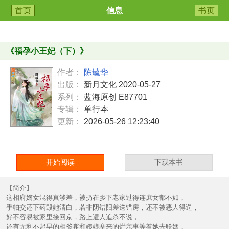
首页
信息
书页
《
福孕小王妃（下）
》
作者：
陈毓华
出版：
新月文化 2020-05-27
系列：
蓝海原创 E87701
专辑：
单行本
更新：
2026-05-26 12:23:40
开始阅读
下载本书
【简介】
这相府嫡女混得真够差，被扔在乡下老家过得连庶女都不如，
手帕交还下药毁她清白，若非阴错阳差送错房，还不被恶人得逞，
好不容易被家里接回京，路上遭人追杀不说，
还有无利不起早的相爷爹和姨娘塞来的烂亲事等着她去联姻，