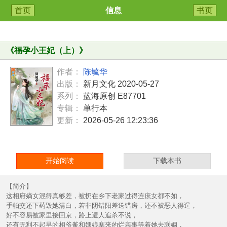
首页
信息
书页
《
福孕小王妃（上）
》
作者：
陈毓华
出版：
新月文化 2020-05-27
系列：
蓝海原创 E87701
专辑：
单行本
更新：
2026-05-26 12:23:36
开始阅读
下载本书
【简介】
这相府嫡女混得真够差，被扔在乡下老家过得连庶女都不如，
手帕交还下药毁她清白，若非阴错阳差送错房，还不被恶人得逞，
好不容易被家里接回京，路上遭人追杀不说，
还有无利不起早的相爷爹和姨娘塞来的烂亲事等着她去联姻，