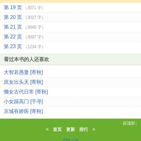
第 19 页
（3071 字）
第 20 页
（3027 字）
第 21 页
（3040 字）
第 22 页
（3007 字）
第 23 页
（1234 字）
看过本书的人还喜欢
大智若愚妻 [寄秋]
庶女出头天 [寄秋]
懒女古代日常 [寄秋]
小女踩高门 [千寻]
京城有娇医 [寄秋]
回顶部↑
<
首页
更新
排行
>
言情小说