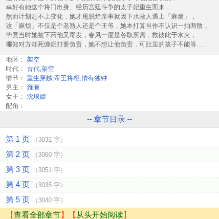
幸好有她这个将门出身、经历宫廷斗争的太子妃重生而来，
然而计划赶不上变化，她才甩脱烂亲事就因下水救人遇上「麻烦」，
这「麻烦」不仅是个老熟人还是个王爷，她本打算当作不认识一拍两散，
毕竟当时她被下药他又毒发，春风一度是各取所需，救彼此于水火，
哪知对方却死缠烂打要负责，她不想让他负责，可肚里的孩子不能等……
地区：
架空
时代：
古代,架空
情节：
重生穿越,帝王将相,情有独钟
男主：
雍澜
女主：
沈琅嬛
配角：
-- 章节目录 --
第 1 页
（3031 字）
第 2 页
（3060 字）
第 3 页
（3051 字）
第 4 页
（3035 字）
第 5 页
（3040 字）
【
查看全部章节
】【
从头开始阅读
】