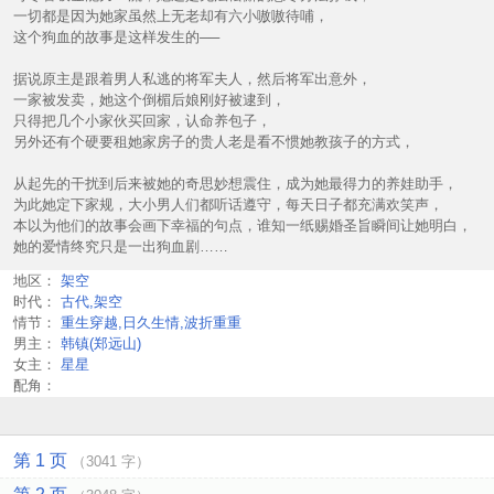
一切都是因为她家虽然上无老却有六小嗷嗷待哺，
这个狗血的故事是这样发生的──
据说原主是跟着男人私逃的将军夫人，然后将军出意外，
一家被发卖，她这个倒楣后娘刚好被逮到，
只得把几个小家伙买回家，认命养包子，
另外还有个硬要租她家房子的贵人老是看不惯她教孩子的方式，
从起先的干扰到后来被她的奇思妙想震住，成为她最得力的养娃助手，
为此她定下家规，大小男人们都听话遵守，每天日子都充满欢笑声，
本以为他们的故事会画下幸福的句点，谁知一纸赐婚圣旨瞬间让她明白，
她的爱情终究只是一出狗血剧……
地区：
架空
时代：
古代,架空
情节：
重生穿越,日久生情,波折重重
男主：
韩镇(郑远山)
女主：
星星
配角：
第 1 页
（3041 字）