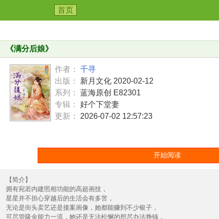
首页
《
满分后娘
》
作者：
千寻
出版：
新月文化 2020-02-12
系列：
蓝海原创 E82301
专辑：
好个下堂妻
更新：
2026-07-02 12:57:23
开始阅读
【简介】
拥有宛若内建照相功能的高超画技，
星星并不担心穿越后的生活会有多苦，
无论是街头卖艺还是接案画像，她都能赚到不少银子，
可尽管吸金能力一流，她还是无法松懈的想尽办法挣钱，