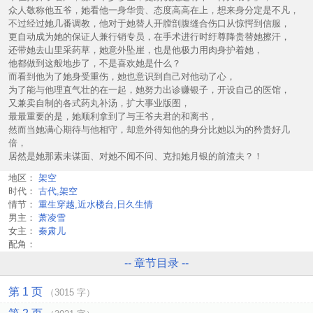
众人敬称他五爷，她看他一身华贵、态度高高在上，想来身分定是不凡，
不过经过她几番调教，他对于她替人开膛剖腹缝合伤口从惊愕到信服，
更自动成为她的保证人兼行销专员，在手术进行时纡尊降贵替她擦汗，
还带她去山里采药草，她意外坠崖，也是他极力用肉身护着她，
他都做到这般地步了，不是喜欢她是什么？
而看到他为了她身受重伤，她也意识到自己对他动了心，
为了能与他理直气壮的在一起，她努力出诊赚银子，开设自己的医馆，
又兼卖自制的各式药丸补汤，扩大事业版图，
最最重要的是，她顺利拿到了与王爷夫君的和离书，
然而当她满心期待与他相守，却意外得知他的身分比她以为的矜贵好几
倍，
居然是她那素未谋面、对她不闻不问、克扣她月银的前渣夫？！
地区：
架空
时代：
古代,架空
情节：
重生穿越,近水楼台,日久生情
男主：
萧凌雪
女主：
秦肃儿
配角：
-- 章节目录 --
第 1 页
（3015 字）