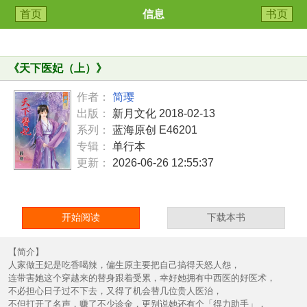
首页
信息
书页
《
天下医妃（上）
》
作者：
简璎
出版：
新月文化 2018-02-13
系列：
蓝海原创 E46201
专辑：
单行本
更新：
2026-06-26 12:55:37
开始阅读
下载本书
【简介】
人家做王妃是吃香喝辣，偏生原主要把自己搞得天怒人怨，
连带害她这个穿越来的替身跟着受累，幸好她拥有中西医的好医术，
不必担心日子过不下去，又得了机会替几位贵人医治，
不但打开了名声，赚了不少诊金，更别说她还有个「得力助手」，