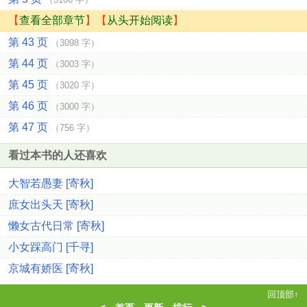
【
查看全部章节
】【
从头开始阅读
】
第 43 页
（3098 字）
第 44 页
（3003 字）
第 45 页
（3020 字）
第 46 页
（3000 字）
第 47 页
（756 字）
看过本书的人还喜欢
大智若愚妻 [寄秋]
庶女出头天 [寄秋]
懒女古代日常 [寄秋]
小女踩高门 [千寻]
京城有娇医 [寄秋]
回顶部↑