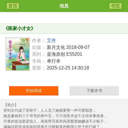
首页
信息
书页
《
医家小才女
》
作者：
艾佟
出版：
新月文化 2018-09-07
系列：
蓝海原创 E55201
专辑：
单行本
更新：
2025-12-25 14:30:18
开始阅读
下载本书
【简介】
穿到古代成了苏映宁，人人见了她都要赞一声可爱聪慧，
她是爹娘和三个哥哥的掌中宝，不只有医术这个正经本事傍身，
丹青的造诣更是惊人，画美男写真和风景图替她赚进不少银子，
偏偏这样有滋有味的简单生活被貌美的敬国公世子给打破了，