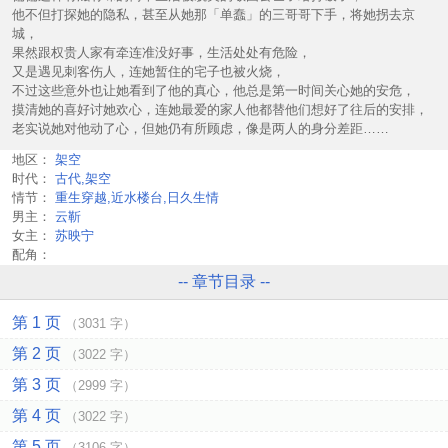
他不但打探她的隐私，甚至从她那「单蠢」的三哥哥下手，将她拐去京
城，
果然跟权贵人家有牵连准没好事，生活处处有危险，
又是遇见刺客伤人，连她暂住的宅子也被火烧，
不过这些意外也让她看到了他的真心，他总是第一时间关心她的安危，
摸清她的喜好讨她欢心，连她最爱的家人他都替他们想好了往后的安排，
老实说她对他动了心，但她仍有所顾虑，像是两人的身分差距……
地区：
架空
时代：
古代,架空
情节：
重生穿越,近水楼台,日久生情
男主：
云靳
女主：
苏映宁
配角：
-- 章节目录 --
第 1 页
（3031 字）
第 2 页
（3022 字）
第 3 页
（2999 字）
第 4 页
（3022 字）
第 5 页
（3106 字）