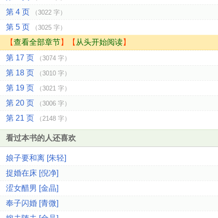
第 4 页
（3022 字）
第 5 页
（3025 字）
【
查看全部章节
】【
从头开始阅读
】
第 17 页
（3074 字）
第 18 页
（3010 字）
第 19 页
（3021 字）
第 20 页
（3006 字）
第 21 页
（2148 字）
看过本书的人还喜欢
娘子要和离 [朱轻]
捉婚在床 [倪净]
涩女醋男 [金晶]
奉子闪婚 [青微]