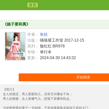
首页
《
娘子要和离
》
作者：
朱轻
出版：
喵喵屋工作室 2017-12-15
系列：
脸红红 BR978
专辑：
单行本
更新：
2024-04-30 14:43:32
开始阅读
【简介】
女人的挑逗，男人那股劲儿，没有尽兴哪会干休；
男人的撩拨，女人那傻气儿，想逃下床哪有机会。
当初荆楚墨对妻子一见钟情，于是他厚着脸皮敲锐王府的大门，