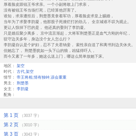
厚着脸皮跟锐王爷求亲。一个小副将敢上门求亲，
没有被锐王爷当场打死，已经算他厉害了。
谁知，求亲遭拒后，荆楚墨竟拿着军功，厚着脸皮求皇上赐婚，
当年为了求娶李韵凝，他那股子死缠烂打的劲儿， 全京城谁不叹为观止。
更让人惊掉下巴的是， 他还真的娶到了李韵凝。
只是婚后聚少离多， 京中流言渐起，大将军荆楚墨正是血气方刚的年纪，
驻守边关多年，身边没个女人怎么行？
李韵凝自认是个妒妇，忍不了夫君纳妾， 索性亲自送了和离书到边关休夫。
但她忘了， 荆楚墨犹如一头下山的狼，凶猛得吓人，
而今又素了一年多，她这么送上门，哪这么简单放她下床。
地区：
架空
时代：
古代,架空
情节：
帝王将相,情有独钟,误会重重
男主：
荆楚墨
女主：
李韵凝
配角：
第 1 页
（3037 字）
第 2 页
（3010 字）
第 3 页
（3043 字）