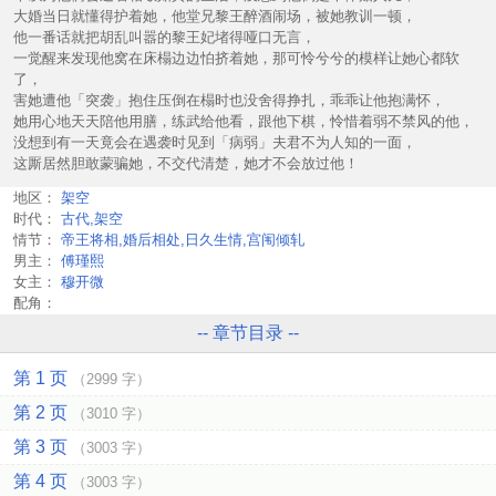
大婚当日就懂得护着她，他堂兄黎王醉酒闹场，被她教训一顿，
他一番话就把胡乱叫嚣的黎王妃堵得哑口无言，
一觉醒来发现他窝在床榻边边怕挤着她，那可怜兮兮的模样让她心都软
了，
害她遭他「突袭」抱住压倒在榻时也没舍得挣扎，乖乖让他抱满怀，
她用心地天天陪他用膳，练武给他看，跟他下棋，怜惜着弱不禁风的他，
没想到有一天竟会在遇袭时见到「病弱」夫君不为人知的一面，
这厮居然胆敢蒙骗她，不交代清楚，她才不会放过他！
地区：
架空
时代：
古代,架空
情节：
帝王将相,婚后相处,日久生情,宫闱倾轧
男主：
傅瑾熙
女主：
穆开微
配角：
-- 章节目录 --
第 1 页
（2999 字）
第 2 页
（3010 字）
第 3 页
（3003 字）
第 4 页
（3003 字）