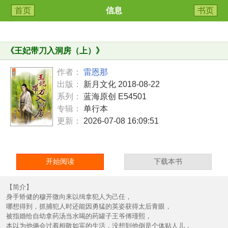
首页
信息
书页
《
王妃带刀入洞房（上）
》
作者：
雷恩那
出版：
新月文化 2018-08-22
系列：
蓝海原创 E54501
专辑：
单行本
更新：
2026-07-08 16:09:51
开始阅读
下载本书
【简介】
身手矫健的穆开微向来以缉拿犯人为己任，
哪想得到，抓捕犯人时还能因勇猛的英姿获得太后青眼，
被指婚给自幼拿药汤当水喝的药罐子王爷傅瑾熙，
本以为他俩会过着相敬如宾的生活，没想到他倒是个体贴人儿，