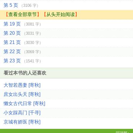
第 5 页
（3106 字）
【
查看全部章节
】【
从头开始阅读
】
第 19 页
（3081 字）
第 20 页
（3031 字）
第 21 页
（3030 字）
第 22 页
（3069 字）
第 23 页
（1541 字）
看过本书的人还喜欢
大智若愚妻 [寄秋]
庶女出头天 [寄秋]
懒女古代日常 [寄秋]
小女踩高门 [千寻]
京城有娇医 [寄秋]