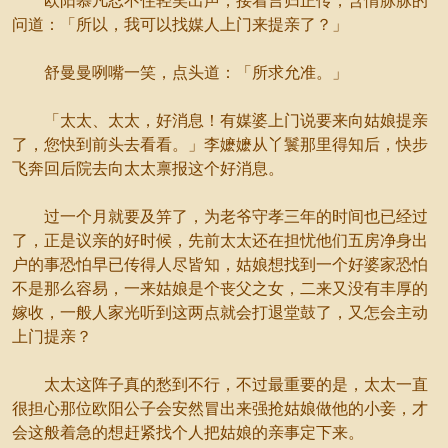
欧阳慕凡忍不住轻笑出声，接着言归正传，含情脉脉的
问道：「所以，我可以找媒人上门来提亲了？」
舒曼曼咧嘴一笑，点头道：「所求允准。」
「太太、太太，好消息！有媒婆上门说要来向姑娘提亲
了，您快到前头去看看。」李嬷嬷从丫鬟那里得知后，快步
飞奔回后院去向太太禀报这个好消息。
过一个月就要及笄了，为老爷守孝三年的时间也已经过
了，正是议亲的好时候，先前太太还在担忧他们五房净身出
户的事恐怕早已传得人尽皆知，姑娘想找到一个好婆家恐怕
不是那么容易，一来姑娘是个丧父之女，二来又没有丰厚的
嫁收，一般人家光听到这两点就会打退堂鼓了，又怎会主动
上门提亲？
太太这阵子真的愁到不行，不过最重要的是，太太一直
很担心那位欧阳公子会安然冒出来强抢姑娘做他的小妾，才
会这般着急的想赶紧找个人把姑娘的亲事定下来。