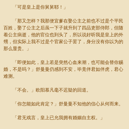
「可是皇上是你舅舅耶！」
「那又怎样？我那便宜爹在娶公主之前也不过是个平民
百姓，娶了公主之后虽一下子就升到了四品吏部侍郎，但随
着公主病逝，他的官位也到头了，所以说好听我是皇上的外
甥，但实际上我不过是个官家公子罢了，身分没有你以为的
那么显贵。」
「即便如此，皇上若是突然心血来潮，也可能会替你赐
婚，不是吗？」舒曼曼仍感到不安，毕竟伴君如伴虎，君心
难测。
「不会。」欧阳慕凡毫不迟疑的回道。
「你怎能如此肯定？」舒曼曼不知他的信心从何而来。
「君无戏言，皇上已允我拥有婚姻自主权。」