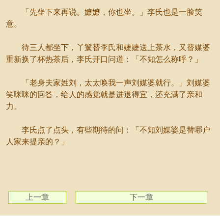
「先坐下来再说。嬷嬷，你也坐。」李氏也是一脸笑
意。
待三人都坐下，丫鬟替李氏和嬷嬷送上茶水，又替媒婆
重新换了杯热茶后，李氏开口问道：「不知怎么称呼？」
「老身夫家姓刘，太太唤我一声刘媒婆就行。」刘媒婆
笑咪咪的回答，给人的感觉就是进退得宜，还充满了亲和
力。
李氏点了点头，有些期待的问：「不知刘媒婆是替哪户
人家来提亲的？」
上一章
下一章