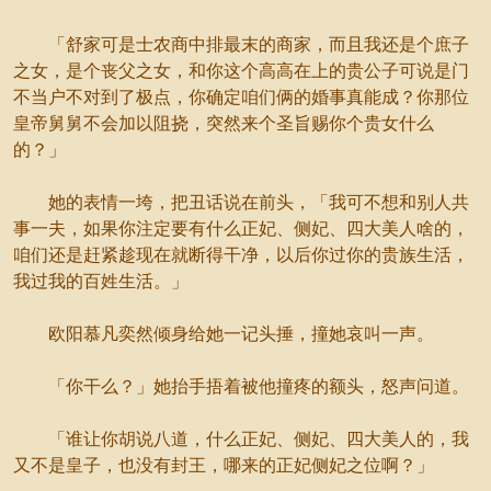
「舒家可是士农商中排最末的商家，而且我还是个庶子
之女，是个丧父之女，和你这个高高在上的贵公子可说是门
不当户不对到了极点，你确定咱们俩的婚事真能成？你那位
皇帝舅舅不会加以阻挠，突然来个圣旨赐你个贵女什么
的？」
她的表情一垮，把丑话说在前头，「我可不想和别人共
事一夫，如果你注定要有什么正妃、侧妃、四大美人啥的，
咱们还是赶紧趁现在就断得干净，以后你过你的贵族生活，
我过我的百姓生活。」
欧阳慕凡奕然倾身给她一记头捶，撞她哀叫一声。
「你干么？」她抬手捂着被他撞疼的额头，怒声问道。
「谁让你胡说八道，什么正妃、侧妃、四大美人的，我
又不是皇子，也没有封王，哪来的正妃侧妃之位啊？」