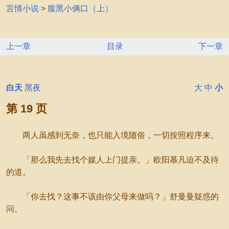
言情小说
>
腹黑小俩口（上）
上一章
目录
下一章
白天
黑夜
大
中
小
第 19 页
两人虽感到无奈，也只能入境随俗，一切按照程序来。
「那么我先去找个媒人上门提亲。」欧阳慕凡迫不及待
的道。
「你去找？这事不该由你父母来做吗？」舒曼曼疑惑的
问。