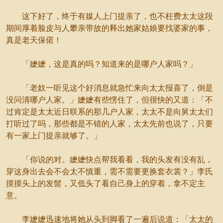
这下好了，终于有媒人上门提亲了，也不枉费太太这段
期间厚着脸皮与人攀亲带故的释出她家姑娘要找婆家的事，
真是老天保偌！
「嬷嬷，这是真的吗？知道来的是哪户人家吗？」
「老奴一听见这个好消息就急忙来向太太报喜了，倒是
没问清哪户人家。」嬷嬷有些愣住了，但很快的又道：「不
过肯定是太太近日联系的那几户人家，太太不是向舅太太们
打听过了吗，那些都是不错的人家，太太先前也说了，只要
有一家上门提亲就够了。」
「你说的对。嬷嬷快点帮我看看，我的头发有没有乱，
穿这身出去会不会太不慎重，需不需要更换套衣裳？」李氏
摸摸头上的发髻，又低头了看自己身上的穿着，拿不定主
意。
李嬷嬷迅速地将她从头到脚看了一遍后说道：「太太的