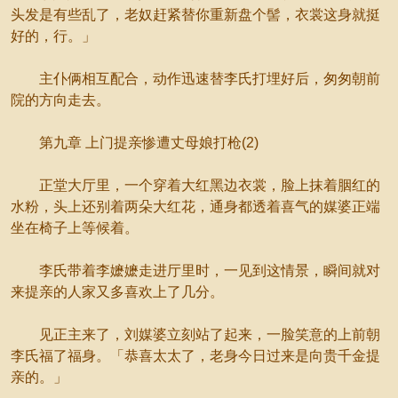
头发是有些乱了，老奴赶紧替你重新盘个髻，衣裳这身就挺
好的，行。」
主仆俩相互配合，动作迅速替李氏打埋好后，匆匆朝前
院的方向走去。
第九章 上门提亲惨遭丈母娘打枪(2)
正堂大厅里，一个穿着大红黑边衣裳，脸上抹着胭红的
水粉，头上还别着两朵大红花，通身都透着喜气的媒婆正端
坐在椅子上等候着。
李氏带着李嬷嬷走进厅里时，一见到这情景，瞬间就对
来提亲的人家又多喜欢上了几分。
见正主来了，刘媒婆立刻站了起来，一脸笑意的上前朝
李氏福了福身。「恭喜太太了，老身今日过来是向贵千金提
亲的。」