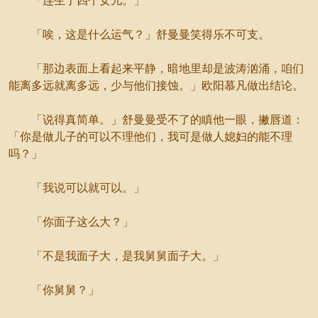
「连生了四个女儿。」
「唉，这是什么运气？」舒曼曼笑得乐不可支。
「那边表面上看起来平静，暗地里却是波涛汹涌，咱们
能离多远就离多远，少与他们接蚀。」欧阳慕凡做出结论。
「说得真简单。」舒曼曼受不了的瞋他一眼，撇唇道：
「你是做儿子的可以不理他们，我可是做人媳妇的能不理
吗？」
「我说可以就可以。」
「你面子这么大？」
「不是我面子大，是我舅舅面子大。」
「你舅舅？」