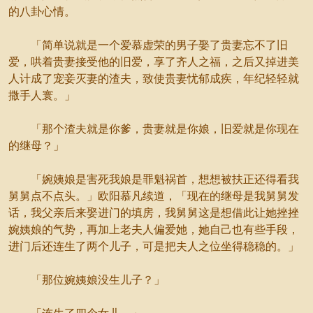
的八卦心情。
「简单说就是一个爱慕虚荣的男子娶了贵妻忘不了旧
爱，哄着贵妻接受他的旧爱，享了齐人之福，之后又掉进美
人计成了宠妾灭妻的渣夫，致使贵妻忧郁成疾，年纪轻轻就
撒手人寰。」
「那个渣夫就是你爹，贵妻就是你娘，旧爱就是你现在
的继母？」
「婉姨娘是害死我娘是罪魁祸首，想想被扶正还得看我
舅舅点不点头。」欧阳慕凡续道，「现在的继母是我舅舅发
话，我父亲后来娶进门的填房，我舅舅这是想借此让她挫挫
婉姨娘的气势，再加上老夫人偏爱她，她自己也有些手段，
进门后还连生了两个儿子，可是把夫人之位坐得稳稳的。」
「那位婉姨娘没生儿子？」