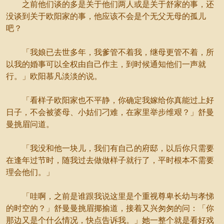
之前他们谈的多是关于他们两人或是关于舒家的事，还
没谈到关于欧阳家的事，他应该不会是个无父无母的孤儿
吧？
「我娘已去世多年，我爹管不着我，继母更管不着，所
以我的婚事可以全权由自己作主，到时候通知他们一声就
行。」欧阳慕凡淡淡的说。
「看样子欧阳家也不平静，你确定我嫁给你真能过上好
日子，不会被婆母、小姑们刁难，在家里举步维艰？」舒曼
曼挑眉问道。
「我没和他一块儿，我们有自己的府邸，以后你只需要
在逢年过节时，随我过去做做样子就行了，平时根本不需要
理会他们。」
「哇啊，之前是谁跟我说这里是个重视尊卑长幼与孝悌
的时空的？」舒曼曼挑眉揶揄道，接着又兴匆匆的问：「你
那边又是个什么情况，快点告诉我。」她一整个就是看好戏