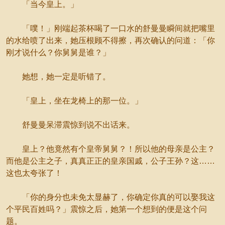
「当今皇上。」
「噗！」刚端起茶杯喝了一口水的舒曼曼瞬间就把嘴里
的水给喷了出来，她压根顾不得擦，再次确认的问道：「你
刚才说什么？你舅舅是谁？」
她想，她一定是听错了。
「皇上，坐在龙椅上的那一位。」
舒曼曼呆滞震惊到说不出话来。
皇上？他竟然有个皇帝舅舅？！所以他的母亲是公主？
而他是公主之子，真真正正的皇亲国戚，公子王孙？这……
这也太夸张了！
「你的身分也未免太显赫了，你确定你真的可以娶我这
个平民百姓吗？」震惊之后，她第一个想到的便是这个问
题。