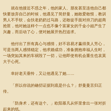
就在他接近不惑之年，他的家人、朋友甚至连他自己都
快要放弃自己的时候，他遇见了简舒曼，她敢爱敢恨，教训
男人不手软，会扶老奶奶过马路，还敢徒手面对持刀的超商
抢匪，他对她这样个一点也不像个富家女的千金小姐产生了
兴趣，而后动了心，便对她展开热烈追求。
他付出了所有真心与感情，好不容易才赢得美人芳心，
可是当两人感情稳定，他求婚成功，准备拥抱幸福人生时，
一场突如其来的车祸毁了一切，让他即使有机会重生也哀莫
大于心死。
幸好老天垂怜，又让他遇见了她……
「所以你说的确切证据到底是什么？」舒曼曼言归正
传。
「防身术，还有这个。」欧阳慕凡从怀里拿出一张对折
起来的纸。