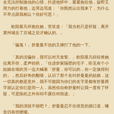
全无法控制激动的心情，扑进他怀中，紧紧抱住他，旋即又
用力的打着他，边哭边骂道：「你既然认出我来了，为什么
不早点跟我相认？你好可恶！」
欧阳慕凡环抱住她，苦笑道：「我当初只是怀疑，离开
冀州城去了京城之后才确认的。」
「骗鬼！」舒曼曼不信的又捶打了他的一下。
「真的没骗你，我可以对天发誓。」欧阳慕凡轻轻将她
拉离开些，柔声轻哄，「住进舒家隔壁的宅子，听见有个小
姑娘在墙的另一边大喊着「舒曼，你可以的，你一定做得到
的」，然后好奇的翻墙，认识了那个名叫舒曼曼的姑娘，这
一切真的都是意外，我不可能因为你们的名字里都有舒曼两
字就认定你们是同一人，虽然你自称舒曼时让我一度有了怀
疑，可是除此之外你却不露任何痕迹。」
「我的演技不错吧？」舒曼曼忍不住得意的插口道，嗓
音仍有些哽咽。