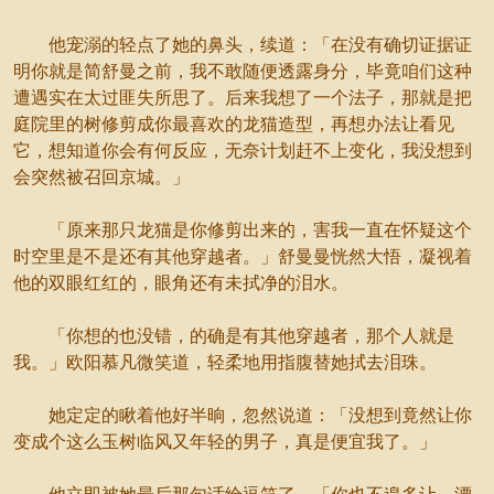
他宠溺的轻点了她的鼻头，续道：「在没有确切证据证
明你就是简舒曼之前，我不敢随便透露身分，毕竟咱们这种
遭遇实在太过匪失所思了。后来我想了一个法子，那就是把
庭院里的树修剪成你最喜欢的龙猫造型，再想办法让看见
它，想知道你会有何反应，无奈计划赶不上变化，我没想到
会突然被召回京城。」
「原来那只龙猫是你修剪出来的，害我一直在怀疑这个
时空里是不是还有其他穿越者。」舒曼曼恍然大悟，凝视着
他的双眼红红的，眼角还有未拭净的泪水。
「你想的也没错，的确是有其他穿越者，那个人就是
我。」欧阳慕凡微笑道，轻柔地用指腹替她拭去泪珠。
她定定的瞅着他好半晌，忽然说道：「没想到竟然让你
变成个这么玉树临风又年轻的男子，真是便宜我了。」