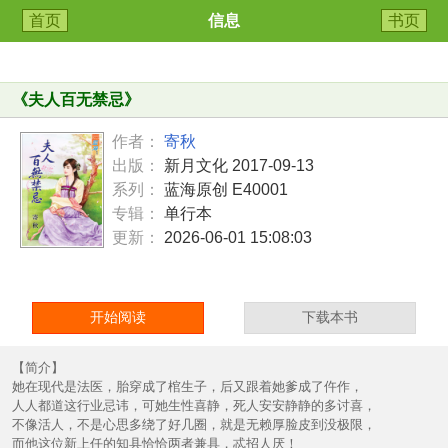
首页
信息
书页
《
夫人百无禁忌
》
作者：
寄秋
出版：
新月文化 2017-09-13
系列：
蓝海原创 E40001
专辑：
单行本
更新：
2026-06-01 15:08:03
开始阅读
下载本书
【简介】
她在现代是法医，胎穿成了棺生子，后又跟着她爹成了仵作，
人人都道这行业忌讳，可她生性喜静，死人安安静静的多讨喜，
不像活人，不是心思多绕了好几圈，就是无赖厚脸皮到没极限，
而他这位新上任的知县恰恰两者兼具，忒招人厌！