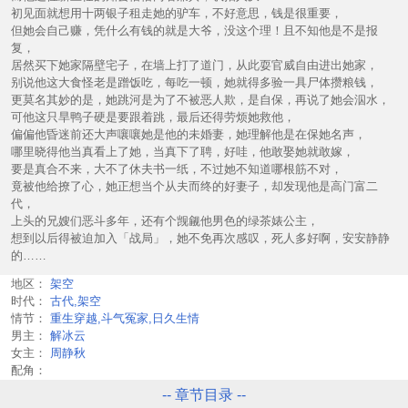
初见面就想用十两银子租走她的驴车，不好意思，钱是很重要，
但她会自己赚，凭什么有钱的就是大爷，没这个理！且不知他是不是报
复，
居然买下她家隔壁宅子，在墙上打了道门，从此耍官威自由进出她家，
别说他这大食怪老是蹭饭吃，每吃一顿，她就得多验一具尸体攒粮钱，
更莫名其妙的是，她跳河是为了不被恶人欺，是自保，再说了她会泅水，
可他这只旱鸭子硬是要跟着跳，最后还得劳烦她救他，
偏偏他昏迷前还大声嚷嚷她是他的未婚妻，她理解他是在保她名声，
哪里晓得他当真看上了她，当真下了聘，好哇，他敢娶她就敢嫁，
要是真合不来，大不了休夫书一纸，不过她不知道哪根筋不对，
竟被他给撩了心，她正想当个从夫而终的好妻子，却发现他是高门富二
代，
上头的兄嫂们恶斗多年，还有个觊觎他男色的绿茶婊公主，
想到以后得被迫加入「战局」，她不免再次感叹，死人多好啊，安安静静
的……
地区：
架空
时代：
古代,架空
情节：
重生穿越,斗气冤家,日久生情
男主：
解冰云
女主：
周静秋
配角：
-- 章节目录 --