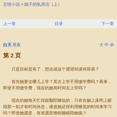
言情小说
>
娘子的私房活（上）
上一章
目录
下一章
白天
黑夜
大
中
小
第 2 页
只是目标是有了，想达成这个愿望却谈何容易？
首先她要去哪儿上学？其次上学不用缴学费吗？再来，
即使不用缴学费，现在的她有时间去上学吗？
现在的她每天忙得跟颗陀螺似的，只有在躺上床闭上眼
睛那一刻才有时间休息，难道她还得利用睡觉的时间来学习
吗？即使她愿意，有谁愿意牺牲睡眠陪她疯？