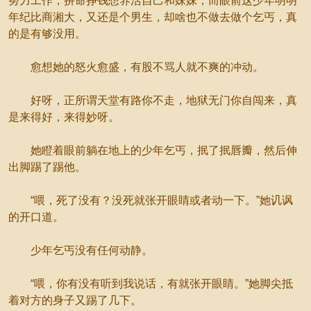
努力工作，拚命挣钱想养活自己和妹妹，而眼前这少年明明
年纪比商湘大，又还是个男生，却啥也不做去做个乞丐，真
的是有够没用。
愈想她的怒火愈盛，有股不骂人就不爽的冲动。
好呀，正所谓天堂有路你不走，地狱无门你自闯来，真
是来得好，来得妙呀。
她瞪着眼前躺在地上的少年乞丐，抿了抿唇瓣，然后伸
出脚踢了踢他。
“喂，死了没有？没死就张开眼睛或者动一下。”她讥讽
的开口道。
少年乞丐没有任何动静。
“喂，你有没有听到我说话，有就张开眼睛。”她脚尖抵
着对方的身子又踢了几下。