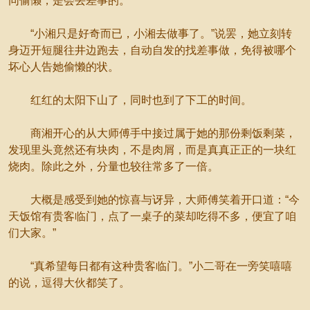
同偷懒，是会丢差事的。
“小湘只是好奇而已，小湘去做事了。”说罢，她立刻转
身迈开短腿往井边跑去，自动自发的找差事做，免得被哪个
坏心人告她偷懒的状。
红红的太阳下山了，同时也到了下工的时间。
商湘开心的从大师傅手中接过属于她的那份剩饭剩菜，
发现里头竟然还有块肉，不是肉屑，而是真真正正的一块红
烧肉。除此之外，分量也较往常多了一倍。
大概是感受到她的惊喜与讶异，大师傅笑着开口道：“今
天饭馆有贵客临门，点了一桌子的菜却吃得不多，便宜了咱
们大家。”
“真希望每日都有这种贵客临门。”小二哥在一旁笑嘻嘻
的说，逗得大伙都笑了。