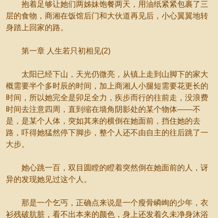
抱着足够让她们两姊妹饱餐两天，用油纸紧紧包裹了三
层的食物，商湘在饭馆后门和大伙道再见后，小心翼翼地转
身踏上回家的路。
第一章 人生若只初相见(2)
太阳已经下山，天光仍微亮，从镇上走到山脚下的家大
概需要半个多时辰的时间，加上商湘人小腿短需要花更长的
时间，所以她完全是卯足全力，疾步而行的往前走，没浪费
时间去注意四周，直到缩在墙角阴影处的某个物体——不
是，是某个人体，突如其来的横倒在她面前，挡住她的去
路，吓得她猛然停下脚步，整个人还不由自主的往后跳了一
大步。
她心跳一百，双目圆瞠的瞪着突然倒在她面前的人，讶
异的发现她见过这个人。
那是一个乞丐，正确点来说是一个瘦骨嶙峋的少年，衣
衫残破肮脏，看不出本来的颜色，身上还发着久未净身沐浴