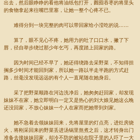
出去，然后眼睁睁的看他将油纸包打开，囫囵吞枣的将里头
的食物拿起来往嘴巴里塞，让她一整个心疼不已。
难得分到一块完整的肉可以带回家给小滢吃的说……
算了，眼不见心不疼，她用力的吐了口口水，撇了下
唇，径自举步绕过那少年乞丐，再度踏上回家的路。
因为时间已经不早了，她还得绕路去采野菜，不知得担
搁多少时间才能回到家，所以她一路以半走半跑的方式赶
路，丝毫没发现远远的有个人一直尾随在她身后。
采了把野菜顺路在河边洗净后，她匆匆赶回家，却发现
妹妹不在家，她立即明白一定又是热心的刘大娘见她这么晚
还没回家，不放心妹妹一个人在家而把她带到刘家。
她不急着去领妹妹回来，先将屋里的灯点亮，进灶房烧
火，将刚采回来的野菜丢进汤锅里熬煮之后，这才转身出门
准备去接妹妹回家，却冷不防的被站在院子里的人吓了一大