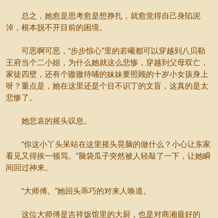
总之，她愈是思考愈是想挣扎，就愈觉得自己身陷泥
淖，根本脱不开目前的困境。
可恶啊可恶，“步步惊心”里的若曦都可以穿越到八贝勒
王府当个二小姐，为什么她就这么悲惨，穿越到父母双亡，
家徒四壁，还有个嗷嗷待哺的妹妹要照顾的十岁小女孩身上
呀？重点是，她在这里还是个目不识丁的文盲，这真的是太
悲惨了。
她悲哀的摇头叹息。
“你这小丫头呆站在这里摇头晃脑的做什么？小心让东家
看见又得挨一顿骂。”脑袋瓜子突然被人轻敲了一下，让她瞬
间回过神来。
“大师傅。”她回头乖巧的对来人唤道。
这位大师傅是吉祥饭馆里的大厨，也是对商湘最好的