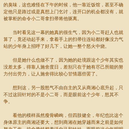
的臭味，这也难怪在下午的时候，他一靠近饭馆，甚至不确
定他只是路过或是真想上门乞讨，连开口的机会都没有，就
被掌柜的命令小二哥拿扫帚将他驱离。
当时看见这一幕的她真的很生气，因为小二哥赶人也就
算了，竟还动起手来，拿着手上的扫帚往连站都好像没力气
站的少年身上招呼了好几下，让她一整个怒火中烧。
但是她什么也做不了，因为她的处境跟这个少年其实也
没差太多，得靠人施舍度日，差别只在于她有尽己所能的努
力付出劳力，让人施舍得比较心甘情愿些罢了。
想到这，另一股怒气不由自主的又从商湘心底升起，只
不过这回针对的不是小二哥，而是眼前这个少年，怒其不
争。
看他的模样虽然瘦骨嶙峋，但四肢健全，年纪也比这个
身体原主的商湘还要大，想到商湘在她穿越而来之前是如何