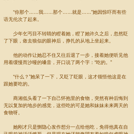
“你那个……我……那个……就是……”她因惊吓而有些
语无伦次了起来。
少年乞丐目不转睛的瞪着她，瞪了她许久之后，忽然眨
了下眼，敛去狼似的眼神后，挣扎的从地上坐起来。
他的动作让她忍不住又往后退了一步，接着她便听见他
用着缓慢而沙哑的嗓音，开口说了两个字：“吃的。”
“什么？”她呆了一下，又眨了眨眼，这才领悟他这是在
跟她要吃的。
商湘低头看了一下自己怀抱里的食物，突然有种后悔到
无以复加的地步的感觉，这些吃的可是她和妹妹未来两天的
食物呀。
她刚才只是恻隐心发作想分一点给他吃，免得他真在自