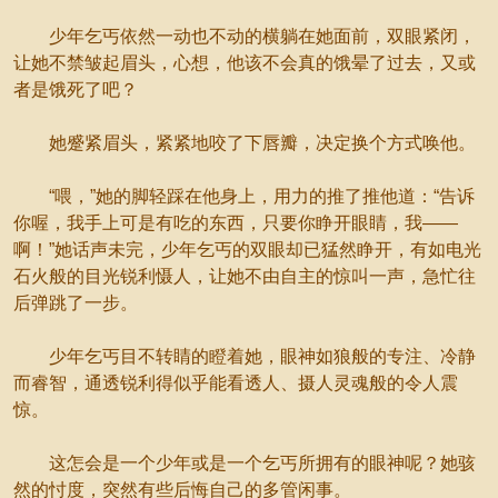
少年乞丐依然一动也不动的横躺在她面前，双眼紧闭，
让她不禁皱起眉头，心想，他该不会真的饿晕了过去，又或
者是饿死了吧？
她蹙紧眉头，紧紧地咬了下唇瓣，决定换个方式唤他。
“喂，”她的脚轻踩在他身上，用力的推了推他道：“告诉
你喔，我手上可是有吃的东西，只要你睁开眼睛，我——
啊！”她话声未完，少年乞丐的双眼却已猛然睁开，有如电光
石火般的目光锐利慑人，让她不由自主的惊叫一声，急忙往
后弹跳了一步。
少年乞丐目不转睛的瞪着她，眼神如狼般的专注、冷静
而睿智，通透锐利得似乎能看透人、摄人灵魂般的令人震
惊。
这怎会是一个少年或是一个乞丐所拥有的眼神呢？她骇
然的忖度，突然有些后悔自己的多管闲事。