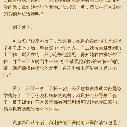
己眼前被活活饿死，但是现在她还能奢望有着如狼似虎眼神
般的他，拿到她怀里的食物之后只吃一点，然后再把大部份
的食物归还给她吗？
别作梦了。
可后悔已经来不及了，想逃嘛，她担心自己根本是逃得
了和尚逃不了庙，毕竟这个小镇不大，而且她每天都要到镇
上工作，哪天在街上不小心被他撞见，得知她在吉祥饭馆工
作，并且三不五时召集一些“丐帮”成员跑到饭馆去闹一闹的
话，她还保得住饭馆的差事，在这个镇上还能有立足之地
吗？
罢了，不经一事，不长一智。今天这些食物就当做是缴
学费好了，至于今晚和妹妹的晚餐，就只好吃些野菜果腹
了，反正饭馆也不是天天都有剩菜剩饭可以让她带回家的，
偶尔也有啥都没得分的时候。
说服自己认命后，商湘依依不舍的将怀里的油纸包递了