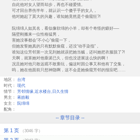
自此他对女人望而却步，再也不碰爱情。
可才回台养伤半年，就认识一个傻乎乎的女人，
他对她起了莫大的兴趣，谁知她竟然是个偷窥狂?!
阮绵绵人如其名，看似像软绵的小羊，却有个奇怪的癖好──
隔壁刚搬来一位性格猛男，
害她没事都会“不小心”偷窥一下，
但她发誓她真的只有默默偷窥，还没“动手染指”，
谁知这位芳邻第一次见到她就误把她当贼，还叫她把衣服脱了?!
天啊，就算她对他垂涎已久，但也没进展这么快的啊！
况且她对他只敢远观不敢亵玩，偏这时因公事又和他有了交集，
呜，她在他面前只想神隐啊，这不会是她偷窥芳邻的报应吧……
地区：
台湾
时代：
现代
情节：
芳邻情缘,近水楼台,日久生情
男主：
蒋皓毅
女主：
阮绵绵
配角：
-- 章节目录 --
第 1 页
（3046 字）