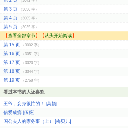
第 2 页
（3042 字）
第 3 页
（3056 字）
第 4 页
（3005 字）
第 5 页
（3035 字）
【
查看全部章节
】【
从头开始阅读
】
第 15 页
（3002 字）
第 16 页
（3051 字）
第 17 页
（3020 字）
第 18 页
（3044 字）
第 19 页
（2758 字）
看过本书的人还喜欢
王爷，妾身很忙的！ [莫颜]
信爱成瘾 [伍薇]
国公夫人的家务事（上） [梅贝儿]