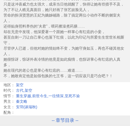
只是这冲喜威力也太强大，成亲当日他就醒了，快得让她有些措手不及，
为了不让人瞧见真面目，她只好画了张艺妓脸见人，
苦命的扮演贤慧的王妃为嫡姊铺路，除了搞定两位小动作不断的侧室夫
人，
还得贴身照料养伤的“夫君”，喂药擦澡煮药膳……
却在无意中发现，他深爱著一个跟她一样掌心有红痣的小妾，
甚至自刺一刀让自己掌心也落下红痕，以此为印记与所爱生生世世长相厮
守，
尽管伊人已逝，但他对她的情始终不变，为她守身如玉，再也不碰其他女
人，
她很惊讶，惊讶外表冷情的他竟是如此痴情，也惊讶掌心有红痣的人真
多，
她在现代的老公也是掌心有红痣的……难道……
不，她敢肯定他是如假包换的七王爷，这一切应该只是巧合吧？！
地区：
架空
时代：
古代,架空
情节：
重生穿越,前世今生,一往情深,至死不渝
男主：
秦文略
女主：
安羽(谈瑞秋)
配角：
-- 章节目录 --