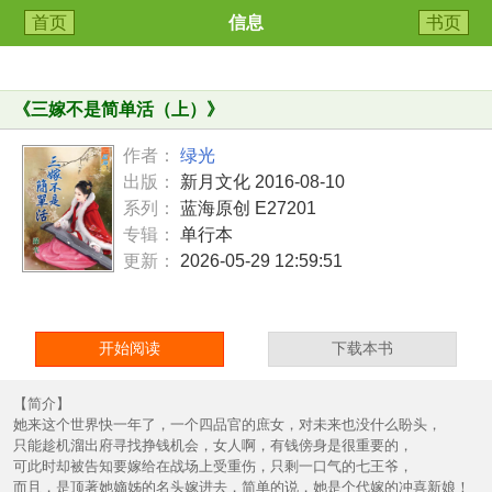
首页
信息
书页
《
三嫁不是简单活（上）
》
作者：
绿光
出版：
新月文化 2016-08-10
系列：
蓝海原创 E27201
专辑：
单行本
更新：
2026-05-29 12:59:51
开始阅读
下载本书
【简介】
她来这个世界快一年了，一个四品官的庶女，对未来也没什么盼头，
只能趁机溜出府寻找挣钱机会，女人啊，有钱傍身是很重要的，
可此时却被告知要嫁给在战场上受重伤，只剩一口气的七王爷，
而且，是顶著她嫡姊的名头嫁进去，简单的说，她是个代嫁的冲喜新娘！