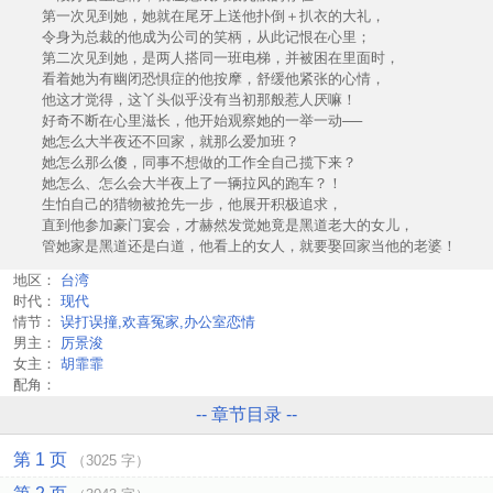
第一次见到她，她就在尾牙上送他扑倒＋扒衣的大礼，
令身为总裁的他成为公司的笑柄，从此记恨在心里；
第二次见到她，是两人搭同一班电梯，并被困在里面时，
看着她为有幽闭恐惧症的他按摩，舒缓他紧张的心情，
他这才觉得，这丫头似乎没有当初那般惹人厌嘛！
好奇不断在心里滋长，他开始观察她的一举一动──
她怎么大半夜还不回家，就那么爱加班？
她怎么那么傻，同事不想做的工作全自己揽下来？
她怎么、怎么会大半夜上了一辆拉风的跑车？！
生怕自己的猎物被抢先一步，他展开积极追求，
直到他参加豪门宴会，才赫然发觉她竟是黑道老大的女儿，
管她家是黑道还是白道，他看上的女人，就要娶回家当他的老婆！
地区：
台湾
时代：
现代
情节：
误打误撞,欢喜冤家,办公室恋情
男主：
厉景浚
女主：
胡霏霏
配角：
-- 章节目录 --
第 1 页
（3025 字）