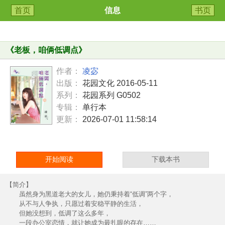
首页
信息
书页
《
老板，咱俩低调点
》
作者：
凌宓
出版：
花园文化 2016-05-11
系列：
花园系列 G0502
专辑：
单行本
更新：
2026-07-01 11:58:14
开始阅读
下载本书
【简介】
虽然身为黑道老大的女儿，她仍秉持着“低调”两个字，
从不与人争执，只愿过着安稳平静的生活，
但她没想到，低调了这么多年，
一段办公室恋情，就让她成为最扎眼的存在……