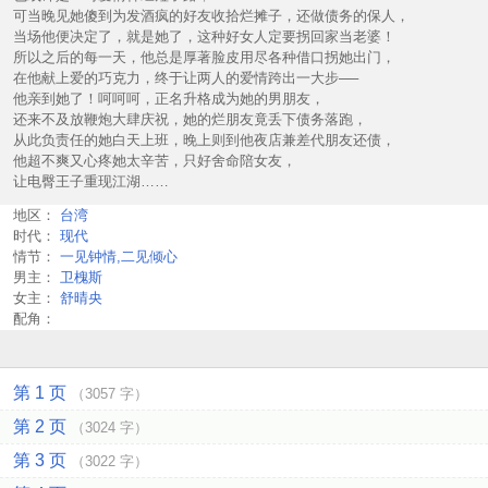
可当晚见她傻到为发酒疯的好友收拾烂摊子，还做债务的保人，
当场他便决定了，就是她了，这种好女人定要拐回家当老婆！
所以之后的每一天，他总是厚著脸皮用尽各种借口拐她出门，
在他献上爱的巧克力，终于让两人的爱情跨出一大步──
他亲到她了！呵呵呵，正名升格成为她的男朋友，
还来不及放鞭炮大肆庆祝，她的烂朋友竟丢下债务落跑，
从此负责任的她白天上班，晚上则到他夜店兼差代朋友还债，
他超不爽又心疼她太辛苦，只好舍命陪女友，
让电臀王子重现江湖……
地区：
台湾
时代：
现代
情节：
一见钟情,二见倾心
男主：
卫槐斯
女主：
舒晴央
配角：
第 1 页
（3057 字）
第 2 页
（3024 字）
第 3 页
（3022 字）