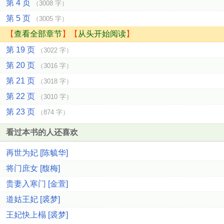
第 4 页
（3008 字）
第 5 页
（3005 字）
【
查看全部章节
】【
从头开始阅读
】
第 19 页
（3022 字）
第 20 页
（3016 字）
第 21 页
（3018 字）
第 22 页
（3010 字）
第 23 页
（874 字）
看过本书的人还喜欢
再世为妃 [陈毓华]
将门庶女 [馥梅]
贵妻入寒门 [金萱]
道姑王妃 [裘梦]
王妃快上榻 [裘梦]