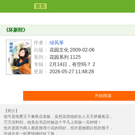
首页
《
坏新郎
》
作者：
绿风筝
出版：
花园文化 2009-02-06
系列：
花园系列 1125
专辑：
2月14日，有空吗？ 2
更新：
2026-05-27 11:48:28
开始阅读
【简介】
他可是电臀王子兼夜店老板，妄想染指他的女人天天挤爆夜店，
万万没料到，他竟在书店对她这个平凡上班族一见钟情！
也许是因为两人都是推理小说的同好，也许是她那白皙的颈子，
也或许是一时爱情神经短了路，