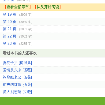
【
查看全部章节
】【
从头开始阅读
】
第 19 页
（2999 字）
第 20 页
（3066 字）
第 21 页
（3031 字）
第 22 页
（3002 字）
第 23 页
（2255 字）
看过本书的人还喜欢
妻凭子贵 [梅贝儿]
爱情从头来 [伍薇]
闷烧酷老公 [伍薇]
前夫的红娘 [伍薇]
爱人别想逃 [左薇]