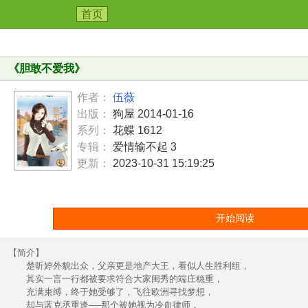
首页
《
胆敢不爱我
》
作者：
伍薇
出版：
狗屋 2014-01-16
系列：
花蝶 1612
专辑：
爱情输不起 3
更新：
2023-10-31 15:19:25
开始阅读
【简介】
楚昕婷外貌出众，父亲更是地产大王，看似人生胜利组，
其实一言一行都被要求符合大家闺秀的端庄稳重，
充满束缚，终于她受够了，飞往欧洲寻找梦想，
却与蓝克丞重逢──那个被她视为冷血律师，