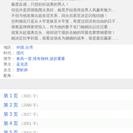
极度反感，只想好好远离的男人！
但也许是异国氛围太美好，她竟开始觉得这男人风趣有魅力，
不但与他发展出超友谊关系，回台后甚至决定闪电结婚！
岂料婚后只是从Ａ牢笼换至Ｂ牢笼，再度过回没有自由的日子，
谁教蓝律师家世惊人，作为他的妻子名门枷锁比以往沉重，
就算兴起逃离念头，他却说宁愿折去她的羽翼也要禁锢爱情！
她决定抗争到底，就看这场名为婚姻的战争，谁是最后赢家……
地区：
外国,台湾
时代：
现代
情节：
春风一度,情有独钟,波折重重
男主：
蓝克丞
女主：
楚昕婷
配角：
第 1 页
（3001 字）
第 2 页
（2999 字）
第 3 页
（3027 字）
第 4 页
（3001 字）
第 5 页
（3003 字）