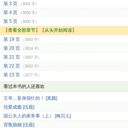
第 3 页
（3055 字）
第 4 页
（3000 字）
第 5 页
（3000 字）
【
查看全部章节
】【
从头开始阅读
】
第 19 页
（3003 字）
第 20 页
（3014 字）
第 21 页
（3007 字）
第 22 页
（3010 字）
第 23 页
（2177 字）
看过本书的人还喜欢
王爷，妾身很忙的！ [莫颜]
信爱成瘾 [伍薇]
国公夫人的家务事（上） [梅贝儿]
背叛婚姻 [伍薇]