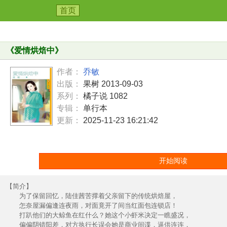
首页
《
爱情烘焙中
》
作者：
乔敏
出版：
果树 2013-09-03
系列：
橘子说 1082
专辑：
单行本
更新：
2025-11-23 16:21:42
开始阅读
【简介】
为了保留回忆，陆佳茜苦撑着父亲留下的传统烘焙屋，
怎奈屋漏偏逢连夜雨，对面竟开了间当红面包连锁店！
打趴他们的大鲸鱼在红什么？她这个小虾米决定一瞧盛况，
偏偏阴错阳差，对方执行长误会她是商业间谍，逼供连连，