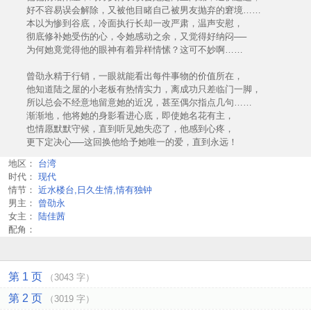
好不容易误会解除，又被他目睹自己被男友抛弃的窘境……
本以为惨到谷底，冷面执行长却一改严肃，温声安慰，
彻底修补她受伤的心，令她感动之余，又觉得好纳闷──
为何她竟觉得他的眼神有着异样情愫？这可不妙啊……
曾劭永精于行销，一眼就能看出每件事物的价值所在，
他知道陆之屋的小老板有热情实力，离成功只差临门一脚，
所以总会不经意地留意她的近况，甚至偶尔指点几句……
渐渐地，他将她的身影看进心底，即使她名花有主，
也情愿默默守候，直到听见她失恋了，他感到心疼，
更下定决心──这回换他给予她唯一的爱，直到永远！
地区：
台湾
时代：
现代
情节：
近水楼台,日久生情,情有独钟
男主：
曾劭永
女主：
陆佳茜
配角：
第 1 页
（3043 字）
第 2 页
（3019 字）