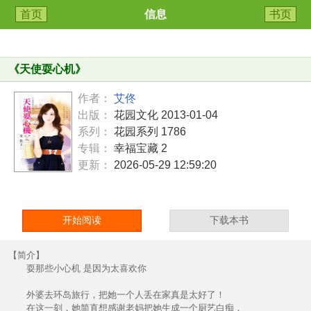
首页
信息
书页
《
天使耍心机
》
作者：
艾佟
出版：
花园文化 2013-01-04
系列：
花园系列 1786
专辑：
幸福宝藏 2
更新：
2026-05-29 12:59:20
开始阅读
下载本书
【简介】
耍那些小心机 是因为太喜欢你
外婆去环岛旅行，把她一个人丢在家真是太好了！
在这一刻，她简直想感谢老妈把她生成一个厨艺白痴，