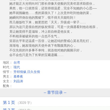
她才能正大光明向对门那长得像天使般的完美邻居求助搭伙，
果然，他一口就答应，还笑得很温柔，完全不知她的小心思──
她早就觊觎他……煮的菜很久了！上次意外吃到他做的菜，
她瞬间拜倒在他的围裙下，恨不得天天能吃到！
而几顿饭吃下来，她更想把「天天」升级成一辈子……
原以为这只是很自然的饭友情谊，可是一次偶遇看到他在相亲，
竟让她觉得不是滋味，冲上前自称是他女友，
不料相亲被破坏的他一点也不生气，
笑容比平常还温柔一百倍，让她迟钝的警戒心莫名亮红灯，
渐渐地，她发现他的天使外表下有颗腹黑的心，
不仅先前的许多事不单纯，就连他对她的频频示好，
会不会也只是为了长辈的宝藏遗嘱……
地区：
台湾
时代：
现代
情节：
芳邻情缘,日久生情
男主：
慕希夜
女主：
刘品涛
配角：
-- 章节目录 --
第 1 页
（3029 字）