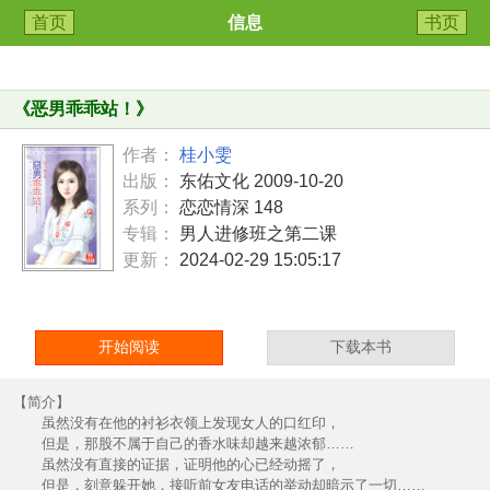
首页
信息
书页
《
恶男乖乖站！
》
作者：
桂小雯
出版：
东佑文化 2009-10-20
系列：
恋恋情深 148
专辑：
男人进修班之第二课
更新：
2024-02-29 15:05:17
开始阅读
下载本书
【简介】
虽然没有在他的衬衫衣领上发现女人的口红印，
但是，那股不属于自己的香水味却越来越浓郁……
虽然没有直接的证据，证明他的心已经动摇了，
但是，刻意躲开她，接听前女友电话的举动却暗示了一切……