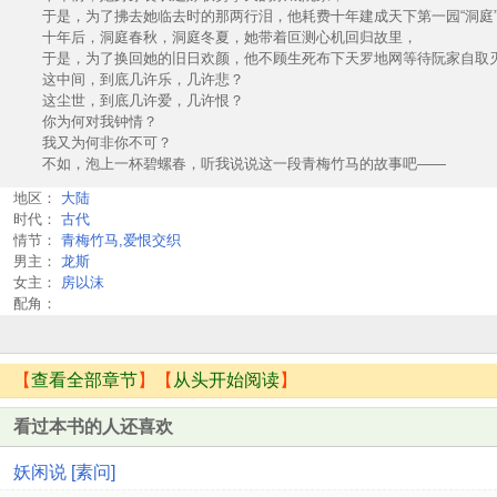
于是，为了拂去她临去时的那两行泪，他耗费十年建成天下第一园“洞庭
十年后，洞庭春秋，洞庭冬夏，她带着叵测心机回归故里，
于是，为了换回她的旧日欢颜，他不顾生死布下天罗地网等待阮家自取
这中间，到底几许乐，几许悲？
这尘世，到底几许爱，几许恨？
你为何对我钟情？
我又为何非你不可？
不如，泡上一杯碧螺春，听我说说这一段青梅竹马的故事吧——
地区：
大陆
时代：
古代
情节：
青梅竹马,爱恨交织
男主：
龙斯
女主：
房以沫
配角：
【
查看全部章节
】【
从头开始阅读
】
看过本书的人还喜欢
妖闲说 [素问]