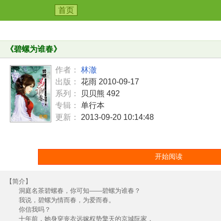
首页
《
碧螺为谁春
》
作者：
林澈
出版：
花雨 2010-09-17
系列：
贝贝熊 492
专辑：
单行本
更新：
2013-09-20 10:14:48
开始阅读
【简介】
洞庭名茶碧螺春，你可知——碧螺为谁春？
我说，碧螺为情而春，为爱而春。
你信我吗？
十年前，她身穿丧衣远嫁权势擎天的京城阮家，