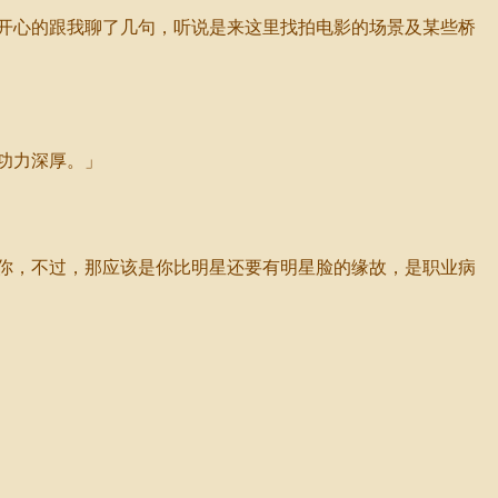
开心的跟我聊了几句，听说是来这里找拍电影的场景及某些桥
功力深厚。」
你，不过，那应该是你比明星还要有明星脸的缘故，是职业病