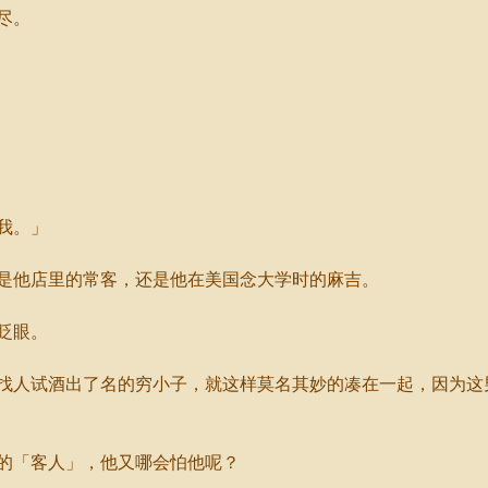
尽。
我。」
他店里的常客，还是他在美国念大学时的麻吉。
眨眼。
人试酒出了名的穷小子，就这样莫名其妙的凑在一起，因为这
的「客人」，他又哪会怕他呢？