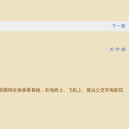
下一章
大
中
小
双眼睛在偷偷看着她，在地铁上、飞机上、捷运公交车电影院