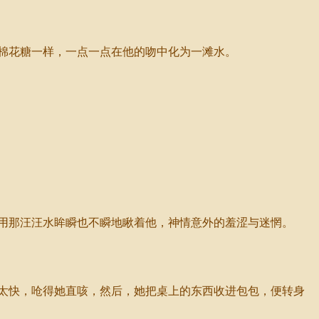
棉花糖一样，一点一点在他的吻中化为一滩水。
用那汪汪水眸瞬也不瞬地瞅着他，神情意外的羞涩与迷惘。
太快，呛得她直咳，然后，她把桌上的东西收进包包，便转身