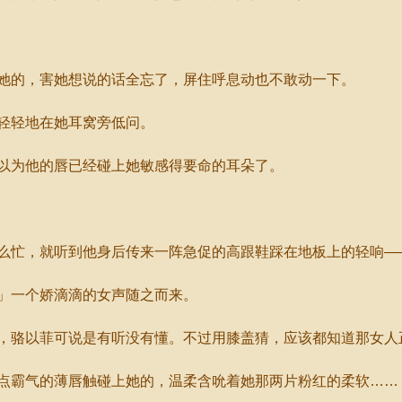
的，害她想说的话全忘了，屏住呼息动也不敢动一下。
轻轻地在她耳窝旁低问。
为他的唇已经碰上她敏感得要命的耳朵了。
忙，就听到他身后传来一阵急促的高跟鞋踩在地板上的轻响—
」一个娇滴滴的女声随之而来。
骆以菲可说是有听没有懂。不过用膝盖猜，应该都知道那女人
霸气的薄唇触碰上她的，温柔含吮着她那两片粉红的柔软……