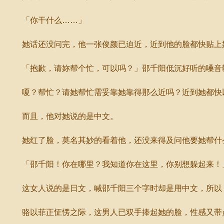
「你干什么……」
她话还没问完，他一张俊颜已迫近，近到他的脸都快贴上她
「抱歉，请妳帮个忙，可以吗？」邵千阳低沉好听的嗓音
嗄？帮忙？请她帮忙需妥靠她靠得那么近吗？近到她都快以
而且，他对她说的是中文。
她红了脸，莫名其妙的看着他，还没来得及问他要她帮什么
「邵千阳！你在哪里？我知道你在这里，你别想躲起来！
这女人说的是日文，喊邵千阳三个字时却是用中文，所以，
骆以菲正怔愣之际，这男人已双手捧起她的脸，性感又带点