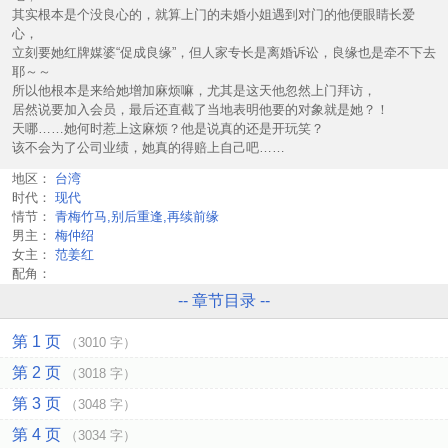
其实根本是个没良心的，就算上门的未婚小姐遇到对门的他便眼睛长爱
心，
立刻要她红牌媒婆“促成良缘”，但人家专长是离婚诉讼，良缘也是牵不下去
耶～～
所以他根本是来给她增加麻烦嘛，尤其是这天他忽然上门拜访，
居然说要加入会员，最后还直截了当地表明他要的对象就是她？！
天哪……她何时惹上这麻烦？他是说真的还是开玩笑？
该不会为了公司业绩，她真的得赔上自己吧……
地区：
台湾
时代：
现代
情节：
青梅竹马,别后重逢,再续前缘
男主：
梅仲绍
女主：
范姜红
配角：
-- 章节目录 --
第 1 页
（3010 字）
第 2 页
（3018 字）
第 3 页
（3048 字）
第 4 页
（3034 字）