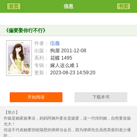
首页
信息
书页
《
偏要娶你行不行
》
作者：
伍薇
出版：
狗屋 2011-12-08
系列：
花蝶 1495
专辑：
嫁人这么难 1
更新：
2023-08-23 14:59:20
开始阅读
下载本书
【简介】
作媒是她家族事业，妈妈阿姨外婆全是媒婆，这一代传到她，自然要发扬
光大！
但这不代表她要招收隔壁的律师当会员，因为律师先生虽然英俊到老少通
吃，