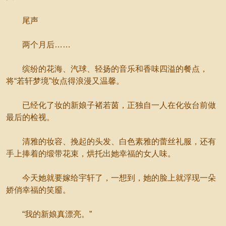
尾声
两个月后……
缤纷的花海、汽球、轻扬的音乐和香味四溢的餐点，
将“若轩梦境”妆点得浪漫又温馨。
已经化了妆的新娘子褚若茵，正独自一人在化妆台前做
最后的检视。
清雅的妆容、挽起的头发、白色素雅的蕾丝礼服，还有
手上捧着的缎带花束，烘托出她幸福的女人味。
今天她就要嫁给宇轩了，一想到，她的脸上就浮现一朵
娇俏幸福的笑靥。
“我的新娘真漂亮。”