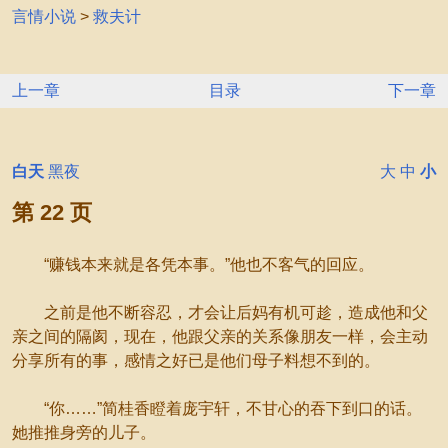
言情小说
>
救夫计
上一章
目录
下一章
白天
黑夜
大
中
小
第 22 页
“赚钱本来就是各凭本事。”他也不客气的回应。
之前是他不断容忍，才会让后妈有机可趁，造成他和父
亲之间的隔阂，现在，他跟父亲的关系像朋友一样，会主动
分享所有的事，感情之好已是他们母子料想不到的。
“你……”简桂香瞪着庞宇轩，不甘心的吞下到口的话。
她推推身旁的儿子。