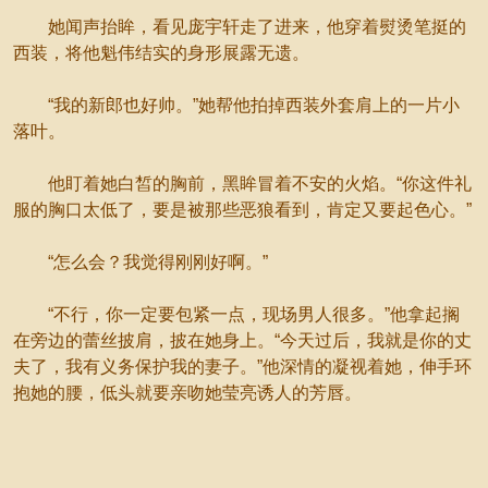
她闻声抬眸，看见庞宇轩走了进来，他穿着熨烫笔挺的
西装，将他魁伟结实的身形展露无遗。
“我的新郎也好帅。”她帮他拍掉西装外套肩上的一片小
落叶。
他盯着她白皙的胸前，黑眸冒着不安的火焰。“你这件礼
服的胸口太低了，要是被那些恶狼看到，肯定又要起色心。”
“怎么会？我觉得刚刚好啊。”
“不行，你一定要包紧一点，现场男人很多。”他拿起搁
在旁边的蕾丝披肩，披在她身上。“今天过后，我就是你的丈
夫了，我有义务保护我的妻子。”他深情的凝视着她，伸手环
抱她的腰，低头就要亲吻她莹亮诱人的芳唇。