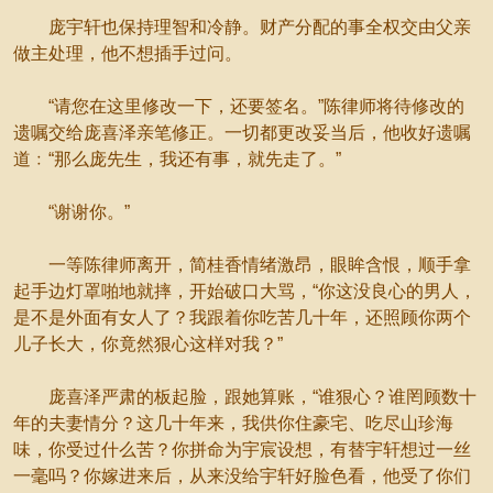
庞宇轩也保持理智和冷静。财产分配的事全权交由父亲
做主处理，他不想插手过问。
“请您在这里修改一下，还要签名。”陈律师将待修改的
遗嘱交给庞喜泽亲笔修正。一切都更改妥当后，他收好遗嘱
道﹕“那么庞先生，我还有事，就先走了。”
“谢谢你。”
一等陈律师离开，简桂香情绪激昂，眼眸含恨，顺手拿
起手边灯罩啪地就摔，开始破口大骂，“你这没良心的男人，
是不是外面有女人了？我跟着你吃苦几十年，还照顾你两个
儿子长大，你竟然狠心这样对我？”
庞喜泽严肃的板起脸，跟她算账，“谁狠心？谁罔顾数十
年的夫妻情分？这几十年来，我供你住豪宅、吃尽山珍海
味，你受过什么苦？你拼命为宇宸设想，有替宇轩想过一丝
一毫吗？你嫁进来后，从来没给宇轩好脸色看，他受了你们