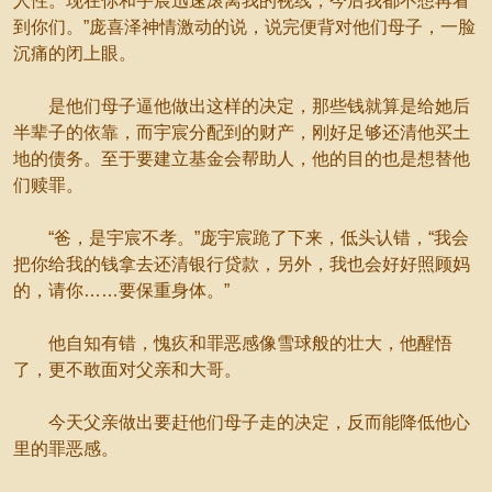
人性。现在你和宇宸迅速滚离我的视线，今后我都不想再看
到你们。”庞喜泽神情激动的说，说完便背对他们母子，一脸
沉痛的闭上眼。
是他们母子逼他做出这样的决定，那些钱就算是给她后
半辈子的依靠，而宇宸分配到的财产，刚好足够还清他买土
地的债务。至于要建立基金会帮助人，他的目的也是想替他
们赎罪。
“爸，是宇宸不孝。”庞宇宸跪了下来，低头认错，“我会
把你给我的钱拿去还清银行贷款，另外，我也会好好照顾妈
的，请你……要保重身体。”
他自知有错，愧疚和罪恶感像雪球般的壮大，他醒悟
了，更不敢面对父亲和大哥。
今天父亲做出要赶他们母子走的决定，反而能降低他心
里的罪恶感。