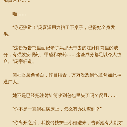
加点营养……”
啪……
“你还狡辩！”庞喜泽用力拍了下桌子，瞪得她全身发
毛。
“这份报告书里面记录了妈那天带去的注射针筒里的成
分，有强效安眠药、甲醛和农药……这些成分都足以令人致
命。”庞宇轩道。
简桂香脸色惨白，瞠目结舌，万万没想到他竟然如此神
通广大。
她不是已经把注射针筒收到包包里头了吗？况且……
“你不是一直躺在病床上，怎么有办法查到？”
“你离开之后，我按铃找护士小姐进来，告诉她有人刚才