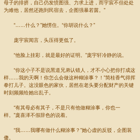
母子的排挤，自己仍发愤图强、力求上进，而宇宸不但处处
为难他，居然还跑到民宿去，企图强暴若茵。”
“……什么？”她愣住。“你胡说什么？”
庞宇宸闻言，头压得更低了。
“他脸上挂彩，就是最好的证明。”庞宇轩冷静的说。
“你这小子不是说黑道兄弟认错人，才不小心把你打成这
样……我的天啊！你怎么会做这种糊涂事？！”简桂香气得挥
拳打儿子。这没眼色的家伙，居然在老头要分配财产的关键
时刻频频给她出乱子。
“有其母必有其子，不是只有他做糊涂事，你也一
样。”庞喜泽不假辞色的说着。
“我……我哪有做什么糊涂事？”她心虚的反驳，企图装
傻。