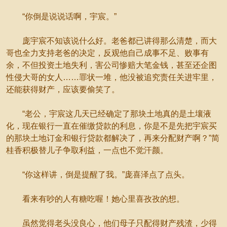
“你倒是说说话啊，宇宸。”
庞宇宸不知该说什么好。老爸都已讲得那么清楚，而大
哥也全力支持老爸的决定，反观他自己成事不足、败事有
余，不但投资土地失利，害公司惨赔大笔金钱，甚至还企图
性侵大哥的女人……罪状一堆，他没被追究责任关进牢里，
还能获得财产，应该要偷笑了。
“老公，宇宸这几天已经确定了那块土地真的是土壤液
化，现在银行一直在催缴贷款的利息，你是不是先把宇宸买
的那块土地订金和银行贷款都解决了，再来分配财产啊？”简
桂香积极替儿子争取利益，一点也不觉汗颜。
“你这样讲，倒是提醒了我。”庞喜泽点了点头。
看来有吵的人有糖吃喔！她心里喜孜孜的想。
虽然觉得老头没良心，他们母子只配得财产残渣，少得