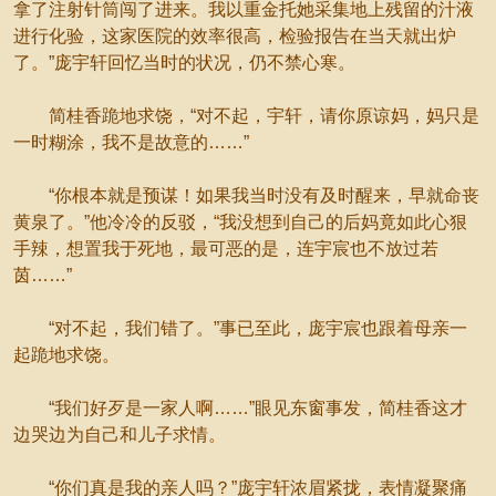
拿了注射针筒闯了进来。我以重金托她采集地上残留的汁液
进行化验，这家医院的效率很高，检验报告在当天就出炉
了。”庞宇轩回忆当时的状况，仍不禁心寒。
简桂香跪地求饶，“对不起，宇轩，请你原谅妈，妈只是
一时糊涂，我不是故意的……”
“你根本就是预谋！如果我当时没有及时醒来，早就命丧
黄泉了。”他冷冷的反驳，“我没想到自己的后妈竟如此心狠
手辣，想置我于死地，最可恶的是，连宇宸也不放过若
茵……”
“对不起，我们错了。”事已至此，庞宇宸也跟着母亲一
起跪地求饶。
“我们好歹是一家人啊……”眼见东窗事发，简桂香这才
边哭边为自己和儿子求情。
“你们真是我的亲人吗？”庞宇轩浓眉紧拢，表情凝聚痛