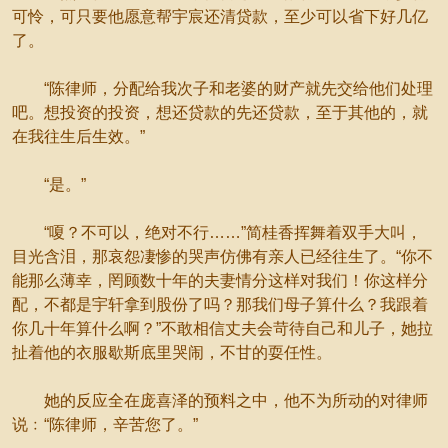
可怜，可只要他愿意帮宇宸还清贷款，至少可以省下好几亿
了。
“陈律师，分配给我次子和老婆的财产就先交给他们处理
吧。想投资的投资，想还贷款的先还贷款，至于其他的，就
在我往生后生效。”
“是。”
“嗄？不可以，绝对不行……”简桂香挥舞着双手大叫，
目光含泪，那哀怨凄惨的哭声仿佛有亲人已经往生了。“你不
能那么薄幸，罔顾数十年的夫妻情分这样对我们！你这样分
配，不都是宇轩拿到股份了吗？那我们母子算什么？我跟着
你几十年算什么啊？”不敢相信丈夫会苛待自己和儿子，她拉
扯着他的衣服歇斯底里哭闹，不甘的耍任性。
她的反应全在庞喜泽的预料之中，他不为所动的对律师
说﹕“陈律师，辛苦您了。”