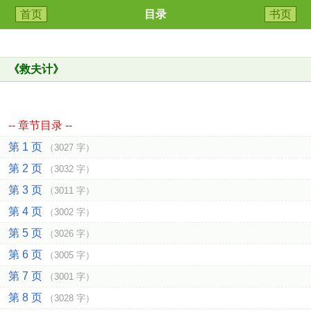
首页
目录
书页
《
救夫计
》
-- 章节目录 --
第 1 页
（3027 字）
第 2 页
（3032 字）
第 3 页
（3011 字）
第 4 页
（3002 字）
第 5 页
（3026 字）
第 6 页
（3005 字）
第 7 页
（3001 字）
第 8 页
（3028 字）