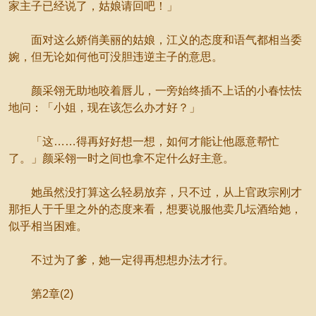
家主子已经说了，姑娘请回吧！」
面对这么娇俏美丽的姑娘，江义的态度和语气都相当委
婉，但无论如何他可没胆违逆主子的意思。
颜采翎无助地咬着唇儿，一旁始终插不上话的小春怯怯
地问：「小姐，现在该怎么办才好？」
「这……得再好好想一想，如何才能让他愿意帮忙
了。」颜采翎一时之间也拿不定什么好主意。
她虽然没打算这么轻易放弃，只不过，从上官政宗刚才
那拒人于千里之外的态度来看，想要说服他卖几坛酒给她，
似乎相当困难。
不过为了爹，她一定得再想想办法才行。
第2章(2)