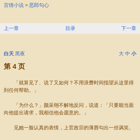
言情小说
>
恶郎勾心
上一章
目录
下一章
白天
黑夜
大
中
小
第 4 页
「就算见了、说了又如何？不用浪费时间指望从这里得
到任何帮助。」
「为什么？」颜采翎不解地反问，说道：「只要能当面
向他提出请求，我相信他会愿意的。」
见她一脸认真的表情，上官政宗的薄唇勾出一丝讽笑。