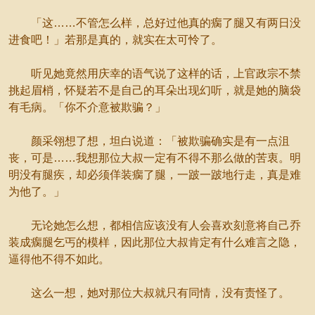
「这……不管怎么样，总好过他真的瘸了腿又有两日没
进食吧！」若那是真的，就实在太可怜了。
听见她竟然用庆幸的语气说了这样的话，上官政宗不禁
挑起眉梢，怀疑若不是自己的耳朵出现幻听，就是她的脑袋
有毛病。「你不介意被欺骗？」
颜采翎想了想，坦白说道：「被欺骗确实是有一点沮
丧，可是……我想那位大叔一定有不得不那么做的苦衷。明
明没有腿疾，却必须佯装瘸了腿，一跛一跛地行走，真是难
为他了。」
无论她怎么想，都相信应该没有人会喜欢刻意将自己乔
装成瘸腿乞丐的模样，因此那位大叔肯定有什么难言之隐，
逼得他不得不如此。
这么一想，她对那位大叔就只有同情，没有责怪了。