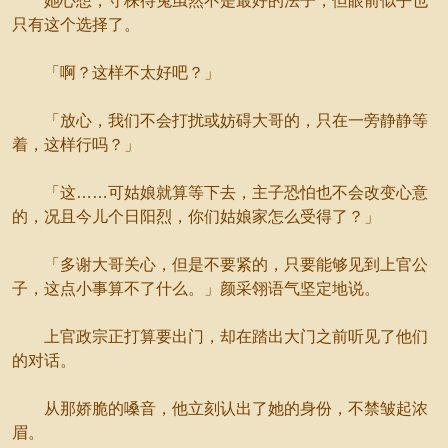
她心想，守株待兔虽然不是最好的法子，但眼前似乎也
只有这个选择了。
「啊？这样不太好吧？」
「放心，我们不会打扰或妨碍大哥的，只在一旁静静等
着，这样行吗？」
「这……可姑娘就算等下去，主子恐怕也不会改变心意
的，况且今儿个日阳烈，你们姑娘家怎么受得了？」
「多谢大哥关心，但是不要紧的，只要能够见到上官公
子，这点小事算不了什么。」颜采翎语气坚定地说。
上官政宗正打算要出门，却在踏出大门之前听见了他们
的对话。
从那娇脆的嗓音，他立刻认出了她的身份，不禁皱起浓
眉。