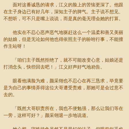
面对这番诚恳的请求，江义的脸上的苦恼更深了。他跟
在主子身边已有好几年，深知主子的脾气。主子说不想见、
不想听，可不只是嘴上说说，而是真的毫无理会她的打算。
他实在不忍心恶声恶气地驱赶这么一个温柔和善又美丽
的姑娘，但是无论如何他也得依照主子的吩咐行事，不能擅
作主站呀！
「咱们主子既然拒绝了，就不可能改变心意，姑娘还是
打消念头，快些回去吧！」江义好声好气地劝告。
眼看他满脸为难，颜采翎也不忍心在再三恳求，毕竟要
是为自己的事情弄得这位大哥遭受责难，那她可是会过意不
去的。
「既然大哥职责所在，我也不便勉强，那么让我们等在
一旁，这样可好？」颜采翎退一步地说道。