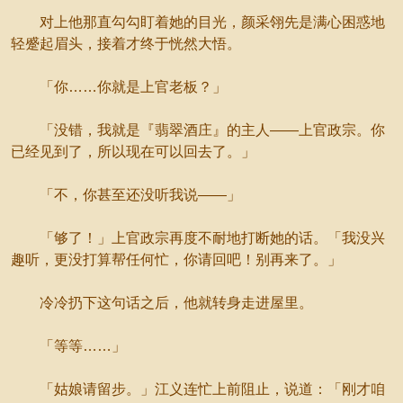
对上他那直勾勾盯着她的目光，颜采翎先是满心困惑地
轻蹙起眉头，接着才终于恍然大悟。
「你……你就是上官老板？」
「没错，我就是『翡翠酒庄』的主人——上官政宗。你
已经见到了，所以现在可以回去了。」
「不，你甚至还没听我说——」
「够了！」上官政宗再度不耐地打断她的话。「我没兴
趣听，更没打算帮任何忙，你请回吧！别再来了。」
冷冷扔下这句话之后，他就转身走进屋里。
「等等……」
「姑娘请留步。」江义连忙上前阻止，说道：「刚才咱