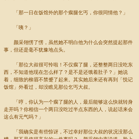
「那一日在饭馆外的那个瘸腿乞丐，你很同情他？」
「咦？」
颜采翎愣了愣，虽然她不明白他为什么会突然提起那件
事，但还是毫不犹豫地点头。
「那位大叔很可怜啦！不仅瘸了腿，还整整两日没吃东
西，不知道他现在怎么样了？是不是还饿着肚子？」她说
着，细致的柳眉不禁蹙了起来。其实她后来还有再到「悦记
饭馆」外看过，却没瞧见那位乞丐大叔。
「哼，你认为一个瘸了腿的人，最后能够这么快就转身
走开吗？你相信一个两日没吃过半点东西的人，说起话来会
这么有元气吗？」
「我确实是有些惊讶，不过幸好那位大叔的状况没那么