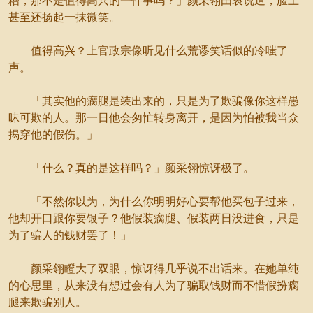
糟，那不是值得高兴的一件事吗？」颜采翎由衷说道，脸上
甚至还扬起一抹微笑。
值得高兴？上官政宗像听见什么荒谬笑话似的冷嗤了
声。
「其实他的瘸腿是装出来的，只是为了欺骗像你这样愚
昧可欺的人。那一日他会匆忙转身离开，是因为怕被我当众
揭穿他的假伤。」
「什么？真的是这样吗？」颜采翎惊讶极了。
「不然你以为，为什么你明明好心要帮他买包子过来，
他却开口跟你要银子？他假装瘸腿、假装两日没进食，只是
为了骗人的钱财罢了！」
颜采翎瞪大了双眼，惊讶得几乎说不出话来。在她单纯
的心思里，从来没有想过会有人为了骗取钱财而不惜假扮瘸
腿来欺骗别人。