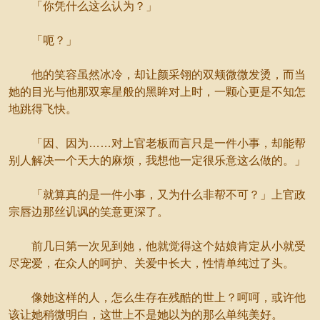
「你凭什么这么认为？」
「呃？」
他的笑容虽然冰冷，却让颜采翎的双颊微微发烫，而当
她的目光与他那双寒星般的黑眸对上时，一颗心更是不知怎
地跳得飞快。
「因、因为……对上官老板而言只是一件小事，却能帮
别人解决一个天大的麻烦，我想他一定很乐意这么做的。」
「就算真的是一件小事，又为什么非帮不可？」上官政
宗唇边那丝讥讽的笑意更深了。
前几日第一次见到她，他就觉得这个姑娘肯定从小就受
尽宠爱，在众人的呵护、关爱中长大，性情单纯过了头。
像她这样的人，怎么生存在残酷的世上？呵呵，或许他
该让她稍微明白，这世上不是她以为的那么单纯美好。