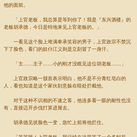
他的面前。
「上官老板，我总算是等到你了！我是『东兴酒楼』的
老板胡承德，今日是特地来见上官老板的。」
一看见这个脸上堆满奉承笑容的男子，上官政宗不禁沉
下了脸色，看门的奴仆江义则是立刻冒了一身汗。
「主……主子……小的刚才没瞧见这位胡老板……」
上官政宗略一颔首表示明白，他不是不分青红皂白的
人，看也知道是这个家伙刻意躲在暗处拦截他。
对于这种不识相的不速之客，他连多看一眼的耐性也没
有，直接迈开步伐打算进屋去。
胡承德见状脸色一变，急忙上前将他拦住。