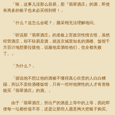
「唉，这事儿没那么容易，那『翡翠酒庄』的酒，即使
有再多的银子也未必买得到呀！」
「什么？这怎么会呢？」颜采翎无法理解地问。
「听说那『翡翠酒庄』的老板上官政宗性情古怪，虽然
经营酒庄，却不轻易卖酒，就连京城里知名的酒楼、饭馆千
方百计地想要拉拢他，说服他卖酒给他们，也全都失败
了。」
「为什么？」
「据说他不想让他的酒被不懂得真心欣赏的人白白糟
蹋，所以不卖给酒楼饭馆，只有一些对他脾性的人才有资格
能买『翡翠酒庄』的酒。」
由于「翡翠酒庄」所出产的酒是上等中的上等，因此即
便每一坛都价值不菲，还是让那些人愿意掏大把银子购买。