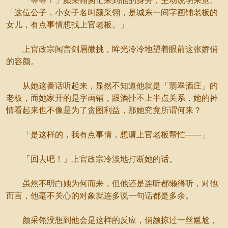
「等等！」颜采翎匆忙来到他的身旁，主动说明来意。
「这位公子，小女子名叫颜采翎，是城东一间字画铺老板的
女儿，有点事情想找上官老板。」
上官政宗闻言剑眉微挑，眸光冷冷地望着眼前这张娇俏
的容颜。
从她这番话听起来，显然不知道他就是「翡翠酒庄」的
老板，而她家开的是字画铺，跟酒扯不上半点关系，她的神
情看起来也不像是为了贪图利益，那她究竟所谓何来？
「是这样的，我有点事情，想请上官老板帮忙——」
「回去吧！」上官政宗冷淡地打断她的话。
虽然不明白她为何而来，但他还是连听都懒得听，对他
而言，他毫不关心的对象就连多说一句话都是多余。
颜采翎没想到他会是这样的反应，俏颜掠过一丝尴尬，