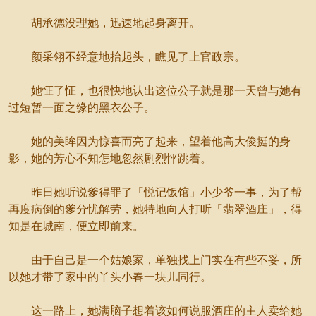
胡承德没理她，迅速地起身离开。
颜采翎不经意地抬起头，瞧见了上官政宗。
她怔了怔，也很快地认出这位公子就是那一天曾与她有
过短暂一面之缘的黑衣公子。
她的美眸因为惊喜而亮了起来，望着他高大俊挺的身
影，她的芳心不知怎地忽然剧烈怦跳着。
昨日她听说爹得罪了「悦记饭馆」小少爷一事，为了帮
再度病倒的爹分忧解劳，她特地向人打听「翡翠酒庄」，得
知是在城南，便立即前来。
由于自己是一个姑娘家，单独找上门实在有些不妥，所
以她才带了家中的丫头小春一块儿同行。
这一路上，她满脑子想着该如何说服酒庄的主人卖给她