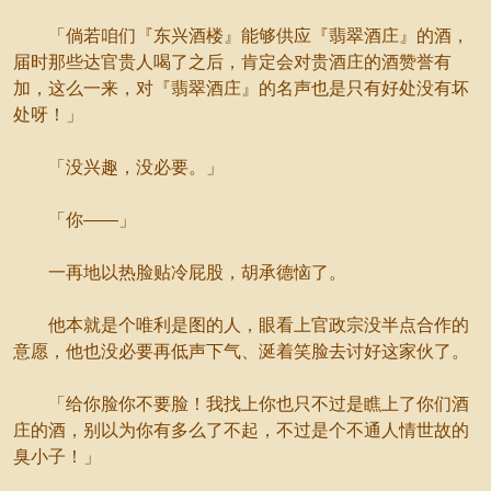
「倘若咱们『东兴酒楼』能够供应『翡翠酒庄』的酒，
届时那些达官贵人喝了之后，肯定会对贵酒庄的酒赞誉有
加，这么一来，对『翡翠酒庄』的名声也是只有好处没有坏
处呀！」
「没兴趣，没必要。」
「你——」
一再地以热脸贴冷屁股，胡承德恼了。
他本就是个唯利是图的人，眼看上官政宗没半点合作的
意愿，他也没必要再低声下气、涎着笑脸去讨好这家伙了。
「给你脸你不要脸！我找上你也只不过是瞧上了你们酒
庄的酒，别以为你有多么了不起，不过是个不通人情世故的
臭小子！」