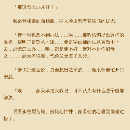
「那该怎么办才好？」
颜采翎和娘面面相觑，两人脸上都有着满满的忧虑。
「爹一时也想不到办法……唉……那程伯陶提出这样的
要求，摆明了是刻意刁难……要是字画铺的生意真做不下
去，那该怎么办……唉，都是爹不好，爹对不起你们母
女……」颜天孝说着，气色又更差了几分。
「爹快别这么说，总会想出法子的。」颜采翎连忙开口
安慰。
「唉……」颜天孝摇头叹息，可不认为有什么法子能够
解决。
眼看爹愁眉苦脸、娘忧心忡忡，颜采翎的心里觉得难过
极了。