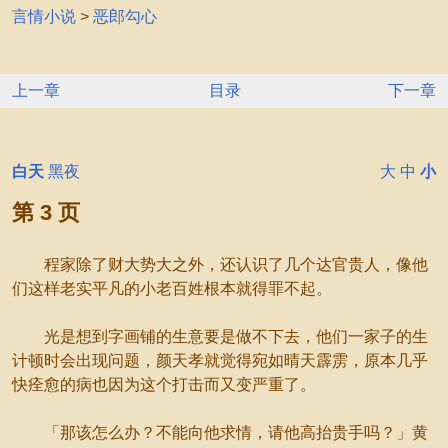
言情小说
>
恶郎勾心
上一章
目录
下一章
白天
黑夜
大
中
小
第 3 页
程家除了财大势大之外，还认识了几个达官贵人，像他
们这样老实平凡的小老百姓根本就得罪不起。
光是想到字画铺的生意要是做不下去，他们一家子的生
计顿时会出现问题，颜天孝就觉得宛如晴天霹雳，原本几乎
快痊愈的病也因为这个打击而又变严重了。
「那该怎么办？不能向他求情，请他高抬贵手吗？」黄