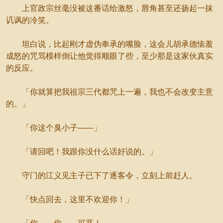
上官政宗丝毫没被这番话给激怒，唇角甚至还扬起一抹
讥讽的冷笑。
坦白说，比起刚才虚伪奉承的嘴脸，这会儿胡承德恼羞
成怒的咒骂模样倒让他觉得顺眼了些，至少那是这家伙真实
的反应。
「你就算把我祖宗三代都咒上一遍，我也不会改变主意
的。」
「你这个臭小子——」
「请回吧！我跟你没什么话好说的。」
守门的江义见主子已下了逐客令，立刻上前赶人。
「快点回去，这里不欢迎你！」