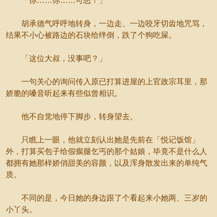
「你……你……可恶！」
胡承德气呼呼地转身，一边走、一边咬牙切齿地咒骂，
结果不小心被路边的石块给绊倒，跌了个狗吃屎。
「这位大叔，没事吧？」
一句关心的询问传入原已打算进屋的上官政宗耳里，那
娇脆的嗓音听起来有些似曾相识。
他不自觉地停下脚步，转身望去。
只瞧上一眼，他就立刻认出她是先前在「悦记饭馆」
外，打算买包子给假瘸腿乞丐的那个姑娘，毕竟不是什么人
都拥有她那样娇俏甜美的容颜，以及浑身散发出来的单纯气
质。
不同的是，今日她的身边跟了个看起来小她两、三岁的
小丫头。