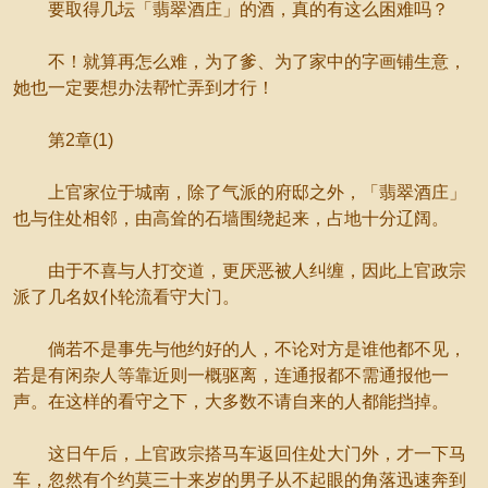
要取得几坛「翡翠酒庄」的酒，真的有这么困难吗？
不！就算再怎么难，为了爹、为了家中的字画铺生意，
她也一定要想办法帮忙弄到才行！
第2章(1)
上官家位于城南，除了气派的府邸之外，「翡翠酒庄」
也与住处相邻，由高耸的石墙围绕起来，占地十分辽阔。
由于不喜与人打交道，更厌恶被人纠缠，因此上官政宗
派了几名奴仆轮流看守大门。
倘若不是事先与他约好的人，不论对方是谁他都不见，
若是有闲杂人等靠近则一概驱离，连通报都不需通报他一
声。在这样的看守之下，大多数不请自来的人都能挡掉。
这日午后，上官政宗搭马车返回住处大门外，才一下马
车，忽然有个约莫三十来岁的男子从不起眼的角落迅速奔到