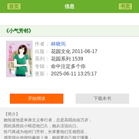
首页
信息
书页
《
小气芳邻
》
作者：
林晓筠
出版：
花园文化 2011-06-17
系列：
花园系列 1539
专辑：
命中注定多个你
更新：
2025-06-11 13:25:17
开始阅读
下载本书
【简介】
她知道他是单身主义奉行者，总是高唱自由万岁，
因此虽然自小暗恋他已久，她从没说出口。
恰巧再成为他对门芳邻，长辈要他们互相照应，
感觉得出他很怕麻烦上身，她就要自己独立懂事，