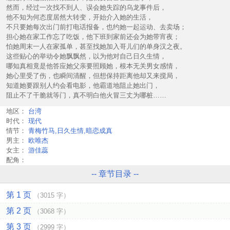
然而，经过一次找不到人、误会她失踪的乌龙事件后，
他不知为何态度居然大转变，开始介入她的生活，
不只要她每次出门前打电话报备，也约她一起运动、去卖场；
担心她在家工作忘了吃饭，他下班到家前还会为她带宵夜；
怕她周末一人在家孤单，甚至找她加入哥儿们的单身汉之夜。
这些贴心的举动令她飘飘然，以为他对自己日久生情，
哪知真相竟是他答应她父亲要照顾她，根本无关男女感情，
她心里受了伤，也瞬间清醒，但想保持距离他却又来搅局，
知道她要跟别人约会看电影，他霸道地阻止她出门，
阻止不了干脆就等门，真不明白他火冒三丈为哪桩……
地区：
台湾
时代：
现代
情节：
青梅竹马,日久生情,暗恋成真
男主：
欧唯杰
女主：
游佳蕊
配角：
-- 章节目录 --
第 1 页
（3015 字）
第 2 页
（3068 字）
第 3 页
（2999 字）