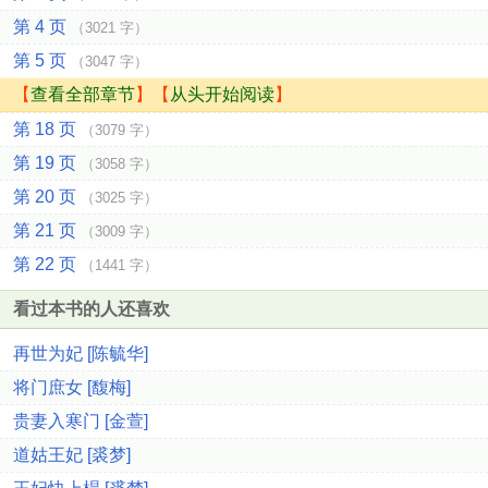
第 4 页
（3021 字）
第 5 页
（3047 字）
【
查看全部章节
】【
从头开始阅读
】
第 18 页
（3079 字）
第 19 页
（3058 字）
第 20 页
（3025 字）
第 21 页
（3009 字）
第 22 页
（1441 字）
看过本书的人还喜欢
再世为妃 [陈毓华]
将门庶女 [馥梅]
贵妻入寒门 [金萱]
道姑王妃 [裘梦]