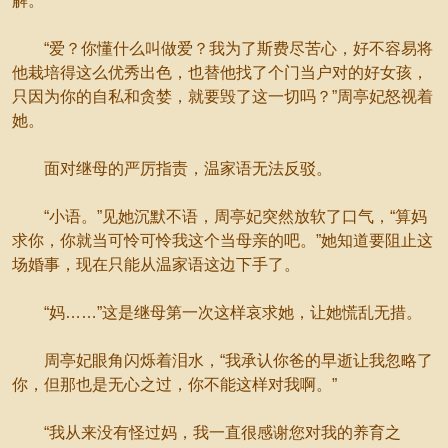
解。
“爱？你懂什么叫做爱？我为了斯费尽苦心，好不容易将
他栽培得这么优秀出色，也替他找了个门当户对的好女孩，
只因为你的自私和贪婪，就要毁了这一切吗？”周亭妃怒视着
她。
面对继母的严厉指责，温家语无法反驳。
“小语。”见她沉默不语，周亭妃突然放软了口气，“算妈
求你，你就当可怜可怜我这个当母亲的吧。”她知道要阻止这
场婚事，现在只能从温家语这边下手了。
“妈……”这是继母第一次这样哀求她，让她慌乱无措。
周亭妃眼角闪烁着泪水，“我承认你爸的早逝让我忽略了
你，但那也是无心之过，你不能这样对我啊。”
“我从来没有怪过妈，我一直很感谢您对我的养育之