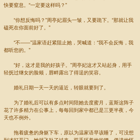
快要窒息。“一定要这样吗？”
“你想反悔吗？”周亭妃眉头一皱，又要跪下。“那就让我
磕死在你面前好了。”
“不——”温家语赶紧阻止她，哭喊道：“我不会反悔，我
都听您的。”
“好，这才是我的好孩子。”周亭妃这才又站起身，用手
轻抚过继女的脸颊，唇畔露出了得逞的笑容。
婚礼日期一天一天的逼近，转眼就要到了。
为了婚礼后可以有多点时间陪她去度蜜月，蓝斯这阵子
花了许多精力在公事上，每每回到家中都已是三更半夜，今
天也不例外。
拖着疲惫的身躯下车，原以为温家语早该睡了，可没想