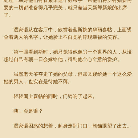
处理，幸好他们有管紫佑这个好帮手，帮他们将所有婚宴需
要的一切都准备得几乎完美，就只差当天新郎新娘的出席
了。
温家语从在客厅中，欣赏着蓝斯挑的华丽喜帖，上面烫
金着两人的名字，让她脸上不自觉的浮现幸福的笑容。
第一眼看到斯时，她只觉得他像另一个世界的人，从没
想过自己有朝一日会嫁给他，得到他全心全意的爱护。
虽然老天爷夺走了她的父母，但却又赐给她一个这么爱
她的男人，也实在是待她不薄。
轻轻阖上喜帖的同时，门铃响了起来。
咦，会是谁？
温家语困惑的想着，起身走到门口，朝猫眼望了出去。