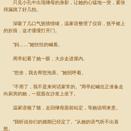
只见小孔中出现继母的身影，让她的心猛地一突，紧张
得漏跳了好几拍。
深吸了几口气抚情情绪，温家语整理了仪容，抚平裙上
的折痕，这才缓缓打开门。
“妈……”她怯怯的喊着。
周亭妃看了她一眼，大步走进屋内。
“您坐，我去帮您泡茶。”她招呼着。
“不用了，我不是来闲话家常的。”周亭妃喊住正准备走
向厨房的她，一屁股在沙发上坐下。
温家语顿了顿，走回继母面前站定，等她说明来意。
“我听说你们的婚期已经定了。”从她的语气听不出喜
怒。