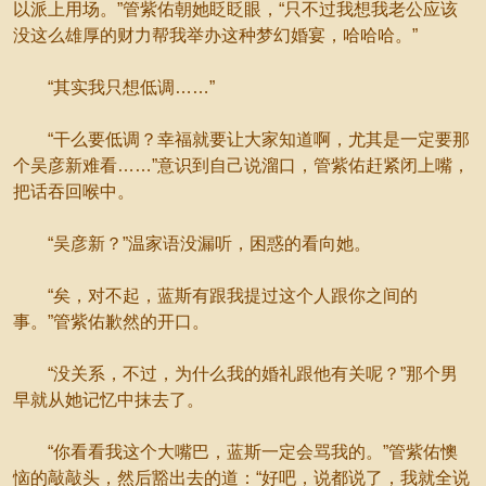
以派上用场。”管紫佑朝她眨眨眼，“只不过我想我老公应该
没这么雄厚的财力帮我举办这种梦幻婚宴，哈哈哈。”
“其实我只想低调……”
“干么要低调？幸福就要让大家知道啊，尤其是一定要那
个吴彦新难看……”意识到自己说溜口，管紫佑赶紧闭上嘴，
把话吞回喉中。
“吴彦新？”温家语没漏听，困惑的看向她。
“矣，对不起，蓝斯有跟我提过这个人跟你之间的
事。”管紫佑歉然的开口。
“没关系，不过，为什么我的婚礼跟他有关呢？”那个男
早就从她记忆中抹去了。
“你看看我这个大嘴巴，蓝斯一定会骂我的。”管紫佑懊
恼的敲敲头，然后豁出去的道：“好吧，说都说了，我就全说