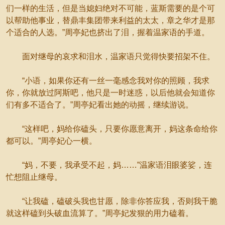
们一样的生活，但是当媳妇绝对不可能，蓝斯需要的是个可
以帮助他事业，替鼎丰集团带来利益的太太，章之华才是那
个适合的人选。”周亭妃也挤出了泪，握着温家语的手道。
面对继母的哀求和泪水，温家语只觉得快要招架不住。
“小语，如果你还有一丝一毫感念我对你的照顾，我求
你，你就放过阿斯吧，他只是一时迷惑，以后他就会知道你
们有多不适合了。”周亭妃看出她的动摇，继续游说。
“这样吧，妈给你磕头，只要你愿意离开，妈这条命给你
都可以。”周亭妃心一横。
“妈，不要，我承受不起，妈……”温家语泪眼婆娑，连
忙想阻止继母。
“让我磕，磕破头我也甘愿，除非你答应我，否则我干脆
就这样磕到头破血流算了。”周亭妃发狠的用力磕着。