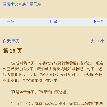
言情小说
>
换个豪门嫁
上一章
目录
下一章
白天
黑夜
大
中
小
第 16 页
“蓝斯叫我今天一定要把你想要的和需要的都搞定，现在
你已经看过婚戒了，我们就去看看场地和试妆吧，对了，还
得去量礼服尺寸，我得寄到国外让设计师赶工，否则怕会赶
不上婚礼。”管紫佑忙得不亦乐乎。
“真是辛苦你了。”温家语由衷感谢。
“一点也不会，我就当成先实习啊，等我自己结婚时也可