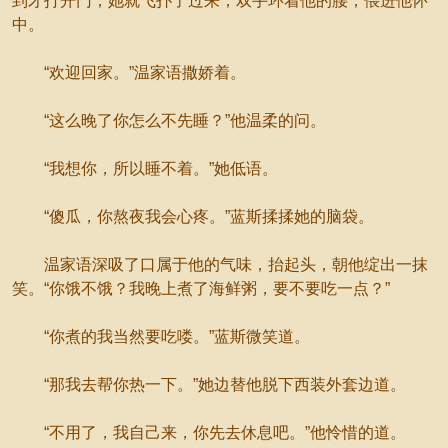
到才打开门，她就飞扑了过来，双手环着他的腰，偎进他怀
中。
“欢迎回家。”温家语撒娇着。
“这么晚了你怎么不先睡？”他温柔的问。
“我想你，所以睡不着。”她低语。
“傻瓜，你熬夜我会心疼。”蓝斯揉揉她的脑袋。
温家语深吸了口属于他的气味，抬起头，朝他绽出一抹
笑。“你饿不饿？我晚上煮了海鲜粥，要不要吃一点？”
“你煮的我当然要吃喽。”蓝斯微笑道。
“那我去帮你热一下。”她边替他脱下西装外套边道。
“不用了，我自己来，你先去休息吧。”他怜惜的道。