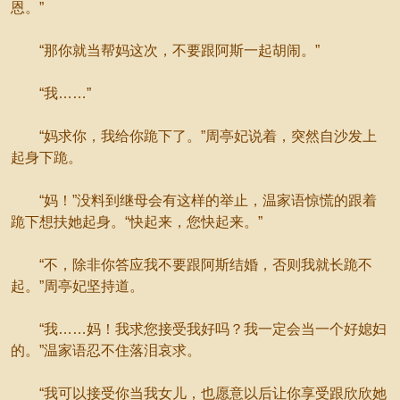
恩。”
“那你就当帮妈这次，不要跟阿斯一起胡闹。”
“我……”
“妈求你，我给你跪下了。”周亭妃说着，突然自沙发上
起身下跪。
“妈！”没料到继母会有这样的举止，温家语惊慌的跟着
跪下想扶她起身。“快起来，您快起来。”
“不，除非你答应我不要跟阿斯结婚，否则我就长跪不
起。”周亭妃坚持道。
“我……妈！我求您接受我好吗？我一定会当一个好媳妇
的。”温家语忍不住落泪哀求。
“我可以接受你当我女儿，也愿意以后让你享受跟欣欣她